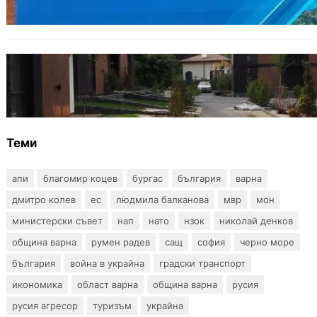
употреба
БЪЛГАРИЯ
12 съдебни дела оспорват заповедите за
събаряне на сгради в местността „Баба
Алино“
Теми
апи
благомир коцев
бургас
българия
варна
дмитро колев
ес
людмила балканова
мвр
мон
министерски съвет
нап
нато
нзок
николай денков
община варна
румен радев
сащ
софия
черно море
българия
война в украйна
градски транспорт
икономика
област варна
община варна
русия
русия агресор
туризъм
украйна