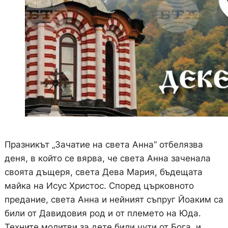
Празникът „Зачатие на света Анна“ отбелязва
деня, в който се вярва, че света Анна заченала
своята дъщеря, света Дева Мария, бъдещата
майка на Исус Христос. Според църковното
предание, света Анна и нейният съпруг Йоаким са
били от Давидовия род и от племето на Юда.
Техните молитви за дете били чути от Бога, и