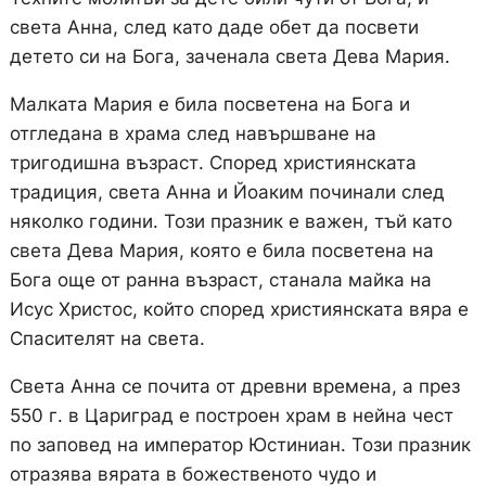
света Анна, след като даде обет да посвети
детето си на Бога, заченала света Дева Мария.
Малката Мария е била посветена на Бога и
отгледана в храма след навършване на
тригодишна възраст. Според християнската
традиция, света Анна и Йоаким починали след
няколко години. Този празник е важен, тъй като
света Дева Мария, която е била посветена на
Бога още от ранна възраст, станала майка на
Исус Христос, който според християнската вяра е
Спасителят на света.
Света Анна се почита от древни времена, а през
550 г. в Цариград е построен храм в нейна чест
по заповед на император Юстиниан. Този празник
отразява вярата в божественото чудо и