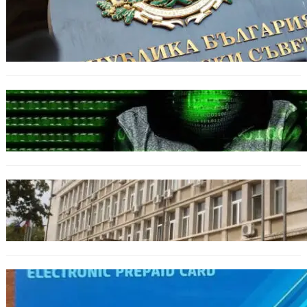
БЪЛГАРИЯ
Кабинетът прие нов статут за професиите в
спортната подготовка
БЪЛГАРИЯ
Разкриха дългогодишен пробив в
държавни информационни системи
ОБЩЕСТВО
Домашният арест на шофьора, обвинен за
смъртта на моторист, остава в сила
ОБЩЕСТВО
Предплатените карти за градския
транспорт във Варна отново влизат в