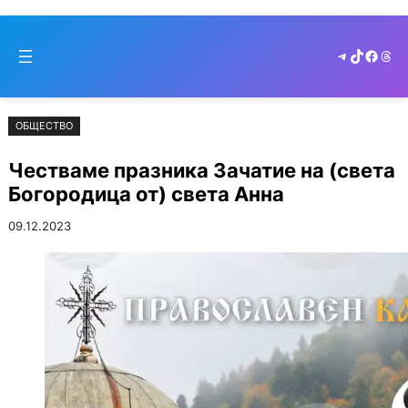
Към
Skip
съдържанието
to
Telegram
TikTok
Faceb
Thr
cont
ОБЩЕСТВО
Честваме празника Зачатие на (света
Богородица от) света Анна
09.12.2023