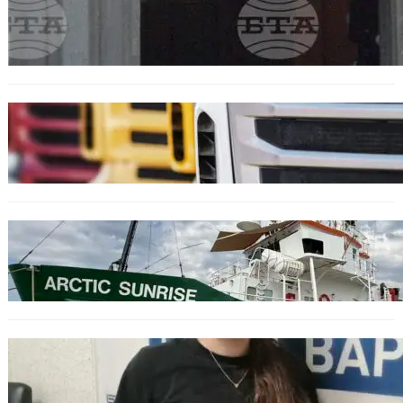
Варна отбелязва 147 години от създаването
на Военноморските сили.
БЪЛГАРИЯ
Нови ограничения за камионите над 12
тона по ключови пътища през август
БЪЛГАРИЯ
Корабът на „Грийнпийс“ пристигна във
Варна с кампания за опазване на Черно
море
ОБЩЕСТВО
Варненска ученичка създаде интерактивна
карта за сигнали за проблеми с боклука