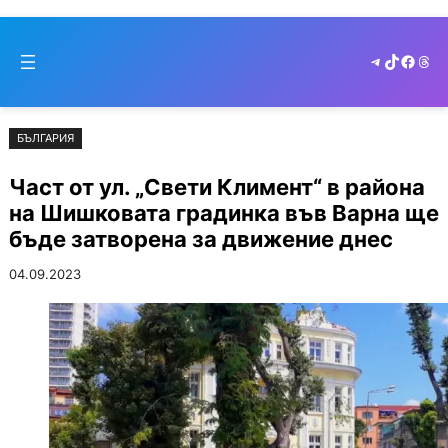
Към
Skip
съдържанието
to
Telegram
TikTok
Faceb
Thr
cont
БЪЛГАРИЯ
Част от ул. „Свети Климент“ в района
на Шишковата градинка във Варна ще
бъде затворена за движение днес
04.09.2023