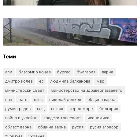
ОБЩЕСТВО
Бързият влак София – Варна блъсна и уби
жена край гара Бутово
Теми
апи
благомир коцев
бургас
българия
варна
дмитро колев
ес
людмила балканова
мвр
министерски съвет
министерство на здравеопазването
нап
нато
нзок
николай денков
община варна
румен радев
сащ
софия
черно море
българия
война в украйна
градски транспорт
икономика
област варна
община варна
русия
русия агресор
туризъм
украйна