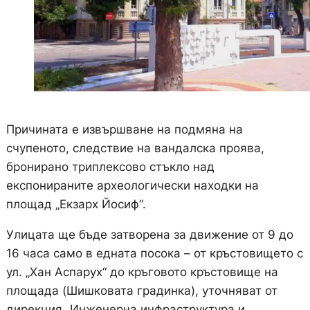
Причината е извършване на подмяна на
счупеното, следствие на вандалска проява,
бронирано триплексово стъкло над
експонираните археологически находки на
площад „Екзарх Йосиф“.
Улицата ще бъде затворена за движение от 9 до
16 часа само в едната посока – от кръстовището с
ул. „Хан Аспарух“ до кръговото кръстовище на
площада (Шишковата градинка), уточняват от
дирекция „Инженерна инфраструктура и