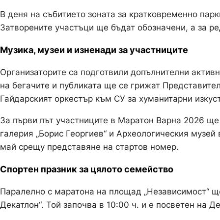
В деня на събитието зоната за кратковременно парк
Затворените участъци ще бъдат обозначени, а за р
Музика, музеи и изненади за участниците
Организаторите са подготвили допълнителни активно
на бегачите и публиката ще се грижат Представите
Гайдарският оркестър към СУ за хуманитарни изкуст
За първи път участниците в Маратон Варна 2026 ще
галерия „Борис Георгиев“ и Археологическия музей 
май срещу представяне на стартов номер.
Спортен празник за цялото семейство
Паралелно с маратона на площад „Независимост“ ще
Декатлон“. Той започва в 10:00 ч. и е посветен на Д