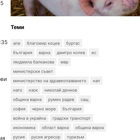
95
Африканска чума по
свинете е открита край
Гроздьово
Теми
:35
апи
благомир коцев
бургас
българия
варна
дмитро колев
ес
людмила балканова
мвр
министерски съвет
рви
министерство на здравеопазването
нап
нато
нзок
николай денков
община варна
румен радев
сащ
софия
черно море
българия
война в украйна
градски транспорт
икономика
област варна
община варна
русия
русия агресор
туризъм
ия