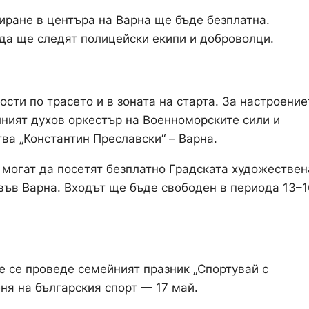
иране в центъра на Варна ще бъде безплатна.
еда ще следят полицейски екипи и доброволци.
сти по трасето и в зоната на старта. За настроение
лният духов оркестър на Военноморските сили и
ва „Константин Преславски“ – Варна.
 могат да посетят безплатно Градската художествен
във Варна. Входът ще бъде свободен в периода 13–1
 се проведе семейният празник „Спортувай с
еня на българския спорт — 17 май.