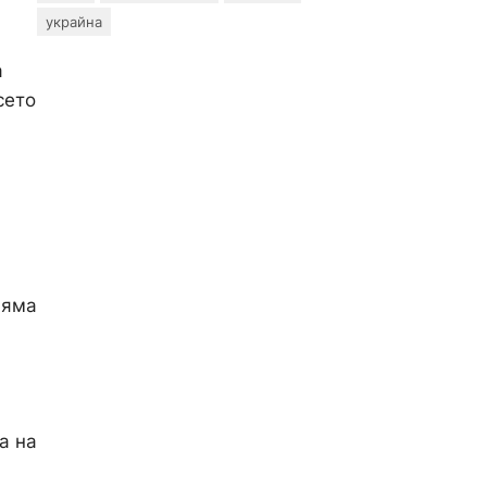
украйна
а
сето
няма
а на