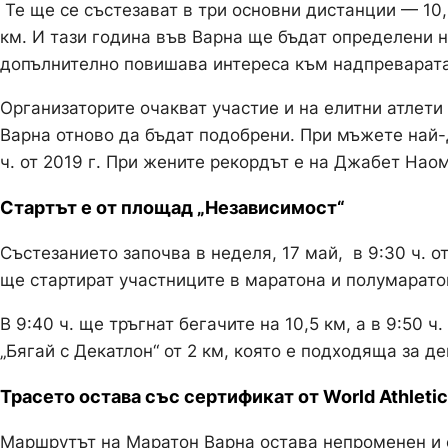
Те ще се състезават в три основни дистанции — 10,5
км. И тази година във Варна ще бъдат определени 
допълнително повишава интереса към надпреварата
Организаторите очакват участие и на елитни атлети
Варна отново да бъдат подобрени. При мъжете най-
ч. от 2019 г. При жените рекордът е на Джабет Наом 
Стартът е от площад „Независимост“
Състезанието започва в неделя, 17 май, в 9:30 ч. 
ще стартират участниците в маратона и полумаратон
В 9:40 ч. ще тръгнат бегачите на 10,5 км, а в 9:50 
„Бягай с Декатлон“ от 2 км, която е подходяща за д
Трасето остава със сертификат от World Athleti
Маршрутът на Маратон Варна остава непроменен и 