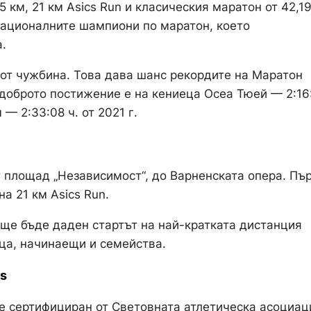
 км, 21 км Asics Run и класическия маратон от 42,1
националните шампиони по маратон, което
.
 от чужбина. Това дава шанс рекордите на Маратон
доброто постижение е на кениеца Осеа Тюей — 2:16
— 2:33:08 ч. от 2021 г.
от площад „Независимост“, до Варненската опера. Пъ
а 21 км Asics Run.
ч. ще бъде даден стартът на най-кратката дистанция
еца, начинаещи и семейства.
cs
е сертифициран от Световната атлетическа асоциац