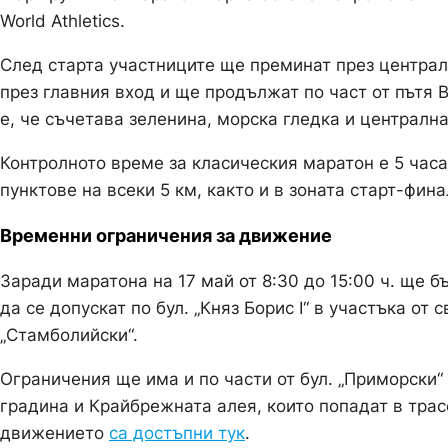
World Athletics.
След старта участниците ще преминат през централ
през главния вход и ще продължат по част от пътя 
е, че съчетава зеленина, морска гледка и централна
Контролното време за класическия маратон е 5 час
пунктове на всеки 5 км, както и в зоната старт-фин
Временни ограничения за движение
Заради маратона на 17 май от 8:30 до 15:00 ч. ще
да се допускат по бул. „Княз Борис I“ в участъка о
„Стамболийски“.
Ограничения ще има и по части от бул. „Приморски“ и
градина и Крайбрежната алея, които попадат в трас
движението
са достъпни тук
.