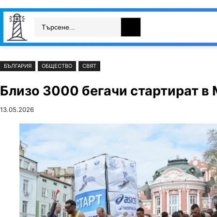
Към
Skip
Search
съдържанието
to
България
Свят
Икономика
cont
БЪЛГАРИЯ
ОБЩЕСТВО
СВЯТ
Близо 3000 бегачи стартират в 
13.05.2026