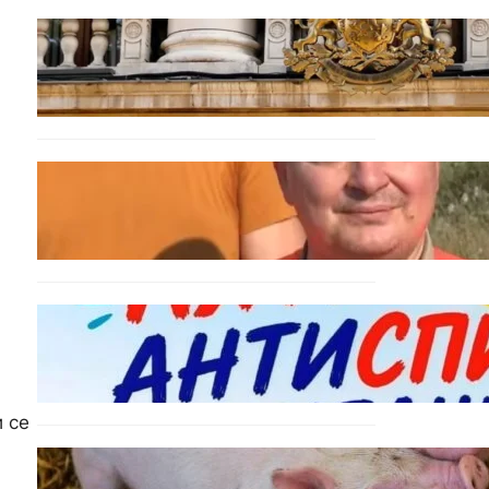
БЪЛГАРИЯ
Дрон навлезе в България
край границата с Румъния
БЪЛГАРИЯ
МЗХ: Ловните билети ще
могат да се издават онлайн
БЪЛГАРИЯ
Варна предлага безплатни
и анонимни тестове за ХИВ
и други инфекции през
август
 се
ОБЩЕСТВО
Тревога във Варненско: