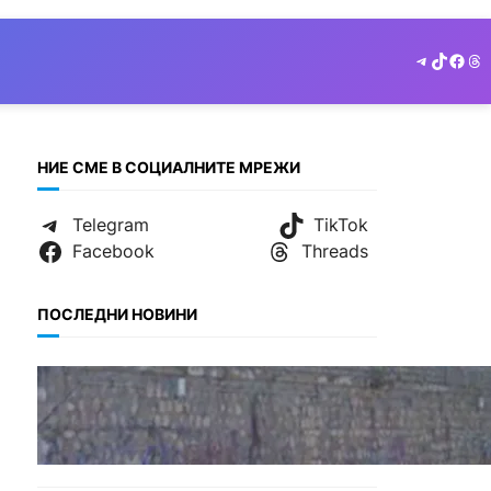
Telegram
TikTok
Face
Th
НИЕ СМЕ В СОЦИАЛНИТЕ МРЕЖИ
Telegram
TikTok
Facebook
Threads
ПОСЛЕДНИ НОВИНИ
БЪЛГАРИЯ
Ограничават движението
по улица „Вълноломна“ във
Варна