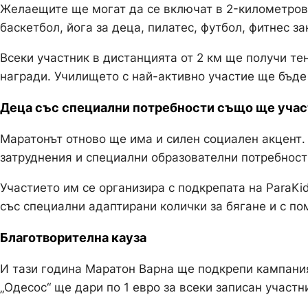
Желаещите ще могат да се включат в 2-километрово
баскетбол, йога за деца, пилатес, футбол, фитнес 
Всеки участник в дистанцията от 2 км ще получи те
награди. Училището с най-активно участие ще бъде 
Деца със специални потребности също ще учас
Маратонът отново ще има и силен социален акцент.
затруднения и специални образователни потребност
Участието им се организира с подкрепата на ParaKi
със специални адаптирани колички за бягане и с п
Благотворителна кауза
И тази година Маратон Варна ще подкрепи кампани
„Одесос“ ще дари по 1 евро за всеки записан участн