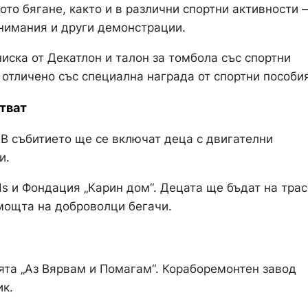
то бягане, както и в различни спортни активности 
занимания и други демонстрации.
ниска от Декатлон и талон за томбола със спортни
отличено със специална награда от спортни пособия
тват
 В събитието ще се включат деца с двигателни
и.
ds и Фондация „Карин дом“. Децата ще бъдат на тра
омощта на доброволци бегачи.
ята „Аз Вярвам и Помагам“. Кораборемонтен завод
ик.