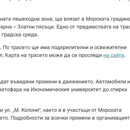
ната пешеходна зона, ще влязат в Морската градин
Варна – Златни пясъци. Едно от предимствата на тра
 градска среда.
а. По трасето ще има подкрепителни и освежителни
ал. Карта на трасето може да се проследи
на сайта
.
 бъдат въведени промени в движението. Автомобили 
т светофара на Икономическия университет до спирка
 ул. „М. Колони“, както и в участъци от Морската
ето. Подробности за всички промени в организацият