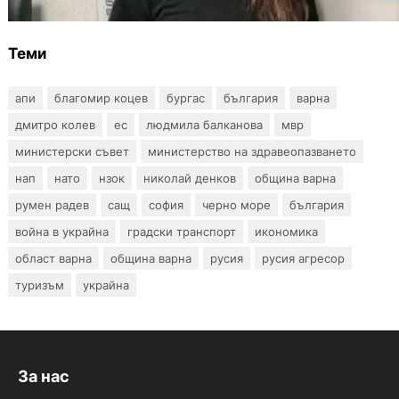
Теми
апи
благомир коцев
бургас
българия
варна
дмитро колев
ес
людмила балканова
мвр
министерски съвет
министерство на здравеопазването
нап
нато
нзок
николай денков
община варна
румен радев
сащ
софия
черно море
българия
война в украйна
градски транспорт
икономика
област варна
община варна
русия
русия агресор
туризъм
украйна
За нас