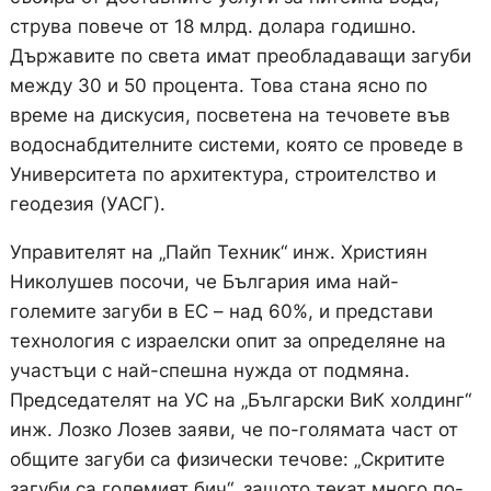
струва повече от 18 млрд. долара годишно.
Държавите по света имат преобладаващи загуби
между 30 и 50 процента. Това стана ясно по
време на дискусия, посветена на течовете във
водоснабдителните системи, която се проведе в
Университета по архитектура, строителство и
геодезия (УАСГ).
Управителят на „Пайп Техник“ инж. Християн
Николушев посочи, че България има най-
големите загуби в ЕС – над 60%, и представи
технология с израелски опит за определяне на
участъци с най-спешна нужда от подмяна.
Председателят на УС на „Български ВиК холдинг“
инж. Лозко Лозев заяви, че по-голямата част от
общите загуби са физически течове: „Скритите
загуби са големият бич“, защото текат много по-