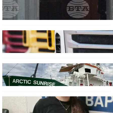
Варна отбелязва 147 години от създаването
на Военноморските сили.
БЪЛГАРИЯ
Нови ограничения за камионите над 12
тона по ключови пътища през август
БЪЛГАРИЯ
Корабът на „Грийнпийс“ пристигна във
Варна с кампания за опазване на Черно
море
ОБЩЕСТВО
Варненска ученичка създаде интерактивна
карта за сигнали за проблеми с боклука