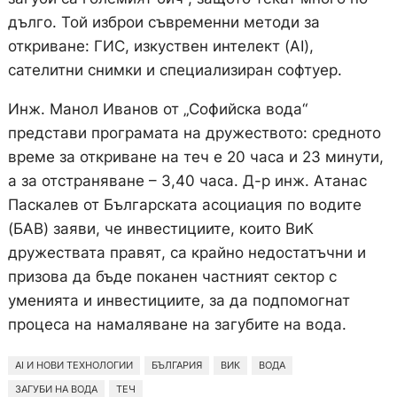
дълго. Той изброи съвременни методи за
откриване: ГИС, изкуствен интелект (AI),
сателитни снимки и специализиран софтуер.
Инж. Манол Иванов от „Софийска вода“
представи програмата на дружеството: средното
време за откриване на теч е 20 часа и 23 минути,
а за отстраняване – 3,40 часа. Д-р инж. Атанас
Паскалев от Българската асоциация по водите
(БАВ) заяви, че инвестициите, които ВиК
дружествата правят, са крайно недостатъчни и
призова да бъде поканен частният сектор с
уменията и инвестициите, за да подпомогнат
процеса на намаляване на загубите на вода.
AI И НОВИ ТЕХНОЛОГИИ
БЪЛГАРИЯ
ВИК
ВОДА
ЗАГУБИ НА ВОДА
ТЕЧ