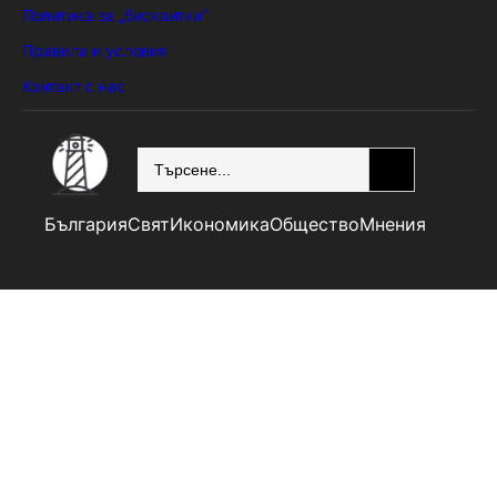
Политика за „бисквитки“
Правила и условия
Контакт с нас
SEARCH
България
Свят
Икономика
Общество
Мнения