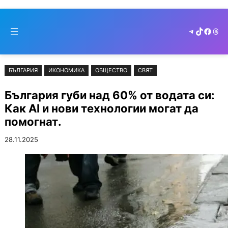
Към
Skip
съдържанието
to
Telegram
TikTok
Faceb
Thr
cont
БЪЛГАРИЯ
ИКОНОМИКА
ОБЩЕСТВО
СВЯТ
България губи над 60% от водата си:
Как AI и нови технологии могат да
помогнат.
28.11.2025