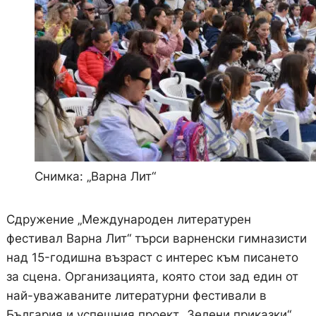
Снимка: „Варна Лит“
Сдружение „Международен литературен
фестивал Варна Лит“ търси варненски гимназисти
над 15-годишна възраст с интерес към писането
за сцена. Организацията, която стои зад един от
най-уважаваните литературни фестивали в
България и успешния проект „Зелени приказки“,