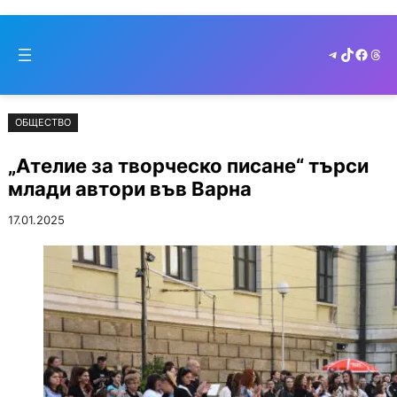
Към
Skip
съдържанието
to
Telegram
TikTok
Faceb
Thr
cont
ОБЩЕСТВО
„Ателие за творческо писане“ търси
млади автори във Варна
17.01.2025