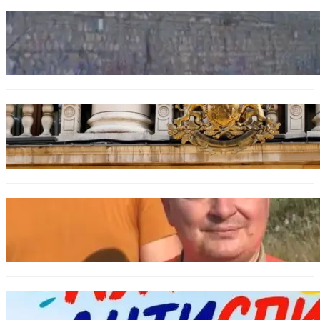
БЪЛГАРИЯ
Ограничават движението по улица
„Вълноломна“ във Варна
БЪЛГАРИЯ
Дрон навлезе в България край границата с
Румъния
БЪЛГАРИЯ
МЗХ: Ловните билети ще могат да се
издават онлайн
БЪЛГАРИЯ
Варна предлага безплатни и анонимни