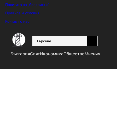
Политика за „бисквитки“
Правила и условия
Контакт с нас
SEARCH
България
Свят
Икономика
Общество
Мнения