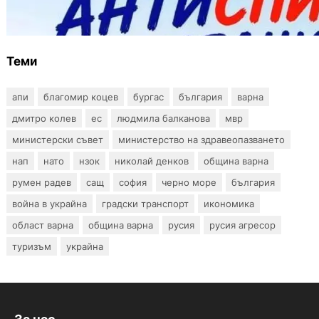
тестове за ХИВ и други инфекции през
август
Теми
апи
благомир коцев
бургас
българия
варна
дмитро колев
ес
людмила балканова
мвр
министерски съвет
министерство на здравеопазването
нап
нато
нзок
николай денков
община варна
румен радев
сащ
софия
черно море
българия
война в украйна
градски транспорт
икономика
област варна
община варна
русия
русия агресор
туризъм
украйна