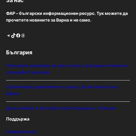
За нас
ФАР – български информационен ресурс. Тук можете да
прочетете новините за Варна и не само.
Telegram
TikTok
Facebook
Threads
България
Полицията алармира за нова схема с фалшиви лечители и
„вълшебни“ мехлеми
Ограничават движението по улица „Вълноломна“ във
Варна
Дрон навлезе в България край границата с Румъния
Поддържа
Поверителност