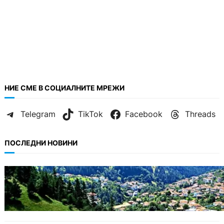
НИЕ СМЕ В СОЦИАЛНИТЕ МРЕЖИ
Telegram
TikTok
Facebook
Threads
ПОСЛЕДНИ НОВИНИ
БЪЛГАРИЯ
Полицията алармира за нова схема с
фалшиви лечители и „вълшебни“ мехлеми