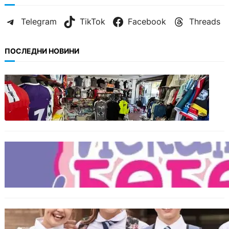
Telegram
TikTok
Facebook
Threads
ПОСЛЕДНИ НОВИНИ
БЪЛГАРИЯ
Иззеха фалшиви стоки за близо 650 000
евро при акция във Варна и „Златни
пясъци“
БЪЛГАРИЯ
Инвитро подкрепата под въпрос? „Искам
бебе“ се обяви срещу прехвърлянето на
Центъра към НЗОК
ИКОНОМИКА
Колко ще струват училищните униформи