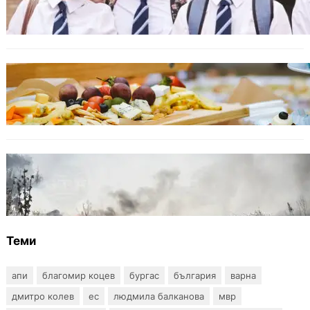
във Варна тази година
БЪЛГАРИЯ
От август се променят осигурителните
вноски за седем икономически дейности
БЪЛГАРИЯ
Пожарите в България не спират: 141
огнища за последното денонощие
Теми
апи
благомир коцев
бургас
българия
варна
дмитро колев
ес
людмила балканова
мвр