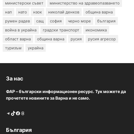
министерски съвет
министерство на здравеопазването
нап
нато
нзок
николай денков
община варна
румен радев
сащ
софия
черно море
българия
война в украйна
градски транспорт
икономика
област варна
община варна
русия
русия агресор
туризъм
украйна
За нас
ФАР – български информационен ресурс. Тук можете да
прочетете новините за Варна и не само.
Telegram
TikTok
Facebook
Threads
България