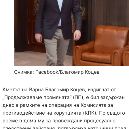
Снимка: Facebook/Благомир Коцев
Кметът на Варна Благомир Коцев, издигнат от
„Продължаваме промяната“ (ПП), е бил задържан
днес в рамките на операция на Комисията за
противодействие на корупцията (КПК). По същото
време в дома му са провеждани процесуално-
следствени действия, потвърдиха източници пред