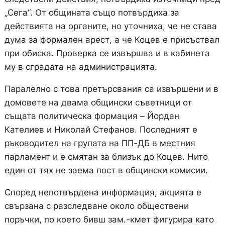
„Сега“. От общината също потвърдиха за
действията на органите, но уточниха, че не става
дума за формален арест, а че Коцев е присъствал
при обиска. Проверка се извършва и в кабинета
му в сградата на администрацията.
Паралелно с това претърсвания са извършени и в
домовете на двама общински съветници от
същата политическа формация – Йордан
Кателиев и Николай Стефанов. Последният е
ръководител на групата на ПП-ДБ в местния
парламент и е смятан за близък до Коцев. Нито
един от тях не заема пост в общински комисии.
Според непотвърдена информация, акцията е
свързана с разследване около обществени
поръчки, по което бивш зам.-кмет фигурира като