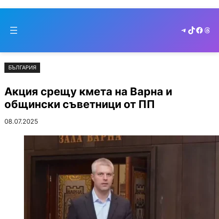
Към
Skip
съдържанието
to
Telegram
TikTok
Faceb
Thr
cont
БЪЛГАРИЯ
Акция срещу кмета на Варна и
общински съветници от ПП
08.07.2025