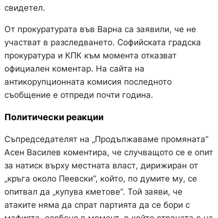
свидетел.
От прокуратурата във Варна са заявили, че не
участват в разследването. Софийската градска
прокуратура и КПК към момента отказват
официален коментар. На сайта на
антикорупционната комисия последното
съобщение е отпреди почти година.
Политически реакции
Съпредседателят на „Продължаваме промяната“
Асен Василев коментира, че случващото се е опит
за натиск върху местната власт, дирижиран от
„кръга около Пеевски“, който, по думите му, се
опитвал да „купува кметове“. Той заяви, че
атаките няма да спрат партията да се бори с