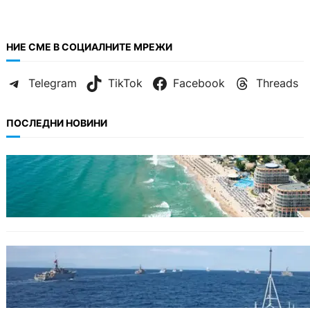
НИЕ СМЕ В СОЦИАЛНИТЕ МРЕЖИ
Telegram
TikTok
Facebook
Threads
ПОСЛЕДНИ НОВИНИ
ИКОНОМИКА
Интерактивна карта показва всички водни
бази по Черноморието
БЪЛГАРИЯ
Нов минен ловец за българския флот
пристига до края на годината