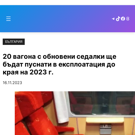
Към
Skip
съдържанието
to
Telegram
TikTok
Faceb
Thr
cont
БЪЛГАРИЯ
20 вагона с обновени седалки ще
бъдат пуснати в експлоатация до
края на 2023 г.
16.11.2023