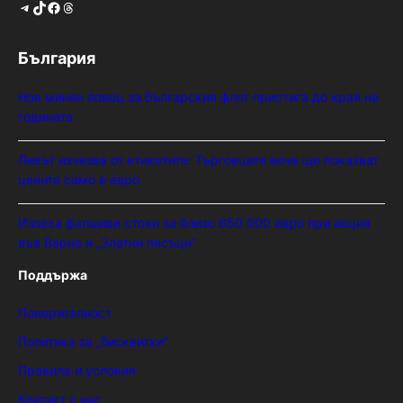
Telegram
TikTok
Facebook
Threads
България
Нов минен ловец за българския флот пристига до края на
годината
Левът изчезва от етикетите: Търговците вече ще показват
цените само в евро
Иззеха фалшиви стоки за близо 650 000 евро при акция
във Варна и „Златни пясъци“
Поддържа
Поверителност
Политика за „бисквитки“
Правила и условия
Контакт с нас