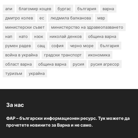
апи
благомир коцев
бургас
българия
варна
дмитро колев
ес
людмила балканова
мвр
министерски съвет
министерство на здравеопазването
нап
нато
нзок
николай денков
община варна
румен радев
сащ
софия
черно море
българия
война в украйна
градски транспорт
икономика
област варна
община варна
русия
русия агресор
туризъм
украйна
За нас
ФАР – български информационен ресурс. Тук можете да
прочетете новините за Варна и не само.