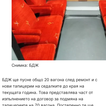
Снимка: БДЖ
БДЖ ще пусне общо 20 вагона след ремонт и с
нови тапицерии на седалките до края на
текущата година. Това представлява част от
изпълнението на договор за подмяна на
тапицериите на 70 вагона. Постепенно те ще