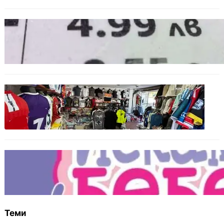
БЪЛГАРИЯ
Левът изчезва от етикетите: Търговците
вече ще показват цените само в евро
БЪЛГАРИЯ
Иззеха фалшиви стоки за близо 650 000
евро при акция във Варна и „Златни
пясъци“
БЪЛГАРИЯ
Инвитро подкрепата под въпрос? „Искам
бебе“ се обяви срещу прехвърлянето на
Центъра към НЗОК
Теми