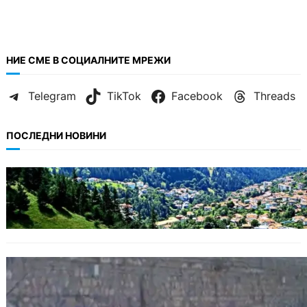
НИЕ СМЕ В СОЦИАЛНИТЕ МРЕЖИ
Telegram
TikTok
Facebook
Threads
ПОСЛЕДНИ НОВИНИ
БЪЛГАРИЯ
Полицията алармира за нова схема с
фалшиви лечители и „вълшебни“ мехлеми
БЪЛГАРИЯ
Ограничават движението по улица
„Вълноломна“ във Варна