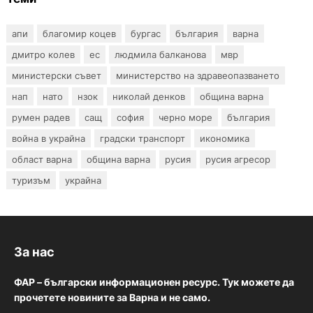
апи
благомир коцев
бургас
българия
варна
дмитро колев
ес
людмила балканова
мвр
министерски съвет
министерство на здравеопазването
нап
нато
нзок
николай денков
община варна
румен радев
сащ
софия
черно море
българия
война в украйна
градски транспорт
икономика
област варна
община варна
русия
русия агресор
туризъм
украйна
За нас
ФАР – български информационен ресурс. Тук можете да
прочетете новините за Варна и не само.