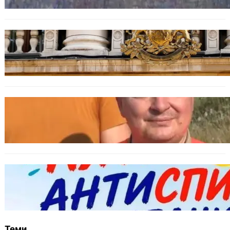
БЪЛГАРИЯ
Дрон навлезе в България край границата с
Румъния
БЪЛГАРИЯ
МЗХ: Ловните билети ще могат да се
издават онлайн
БЪЛГАРИЯ
Варна предлага безплатни и анонимни
тестове за ХИВ и други инфекции през
август
Теми