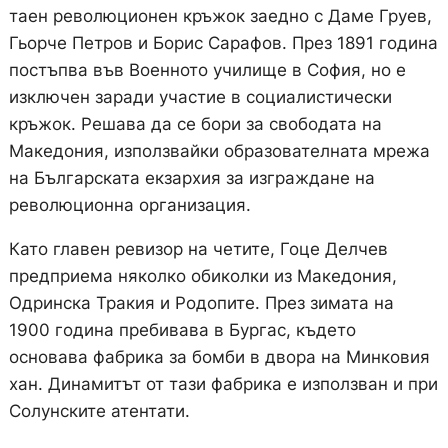
таен революционен кръжок заедно с Даме Груев,
Гьорче Петров и Борис Сарафов. През 1891 година
постъпва във Военното училище в София, но е
изключен заради участие в социалистически
кръжок. Решава да се бори за свободата на
Македония, използвайки образователната мрежа
на Българската екзархия за изграждане на
революционна организация.
Като главен ревизор на четите, Гоце Делчев
предприема няколко обиколки из Македония,
Одринска Тракия и Родопите. През зимата на
1900 година пребивава в Бургас, където
основава фабрика за бомби в двора на Минковия
хан. Динамитът от тази фабрика е използван и при
Солунските атентати.