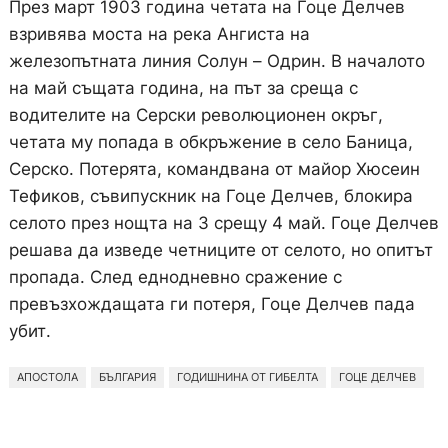
През март 1903 година четата на Гоце Делчев
взривява моста на река Ангиста на
железопътната линия Солун – Одрин. В началото
на май същата година, на път за среща с
водителите на Серски революционен окръг,
четата му попада в обкръжение в село Баница,
Серско. Потерята, командвана от майор Хюсеин
Тефиков, съвипускник на Гоце Делчев, блокира
селото през нощта на 3 срещу 4 май. Гоце Делчев
решава да изведе четниците от селото, но опитът
пропада. След еднодневно сражение с
превъзхождащата ги потеря, Гоце Делчев пада
убит.
АПОСТОЛА
БЪЛГАРИЯ
ГОДИШНИНА ОТ ГИБЕЛТА
ГОЦЕ ДЕЛЧЕВ