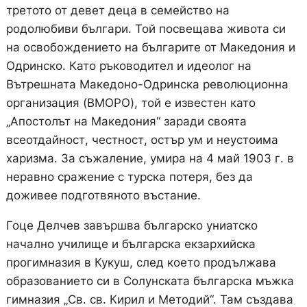
третото от девет деца в семейство на
родолюбиви българи. Той посвещава живота си
на освобождението на българите от Македония и
Одринско. Като ръководител и идеолог на
Вътрешната Македоно-Одринска революционна
организация (ВМОРО), той е известен като
„Апостолът на Македония“ заради своята
всеотдайност, честност, остър ум и неустоима
харизма. За съжаление, умира на 4 май 1903 г. в
неравно сражение с турска потеря, без да
доживее подготвяното въстание.
Гоце Делчев завършва българско униатско
начално училище и българска екзархийска
прогимназия в Кукуш, след което продължава
образованието си в Солунската българска мъжка
гимназия „Св. св. Кирил и Методий“. Там създава