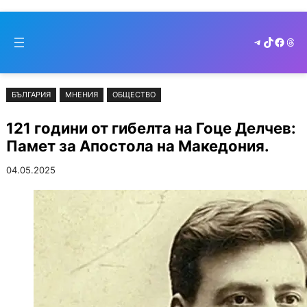
Към
Skip
съдържанието
to
Telegram
TikTok
Faceb
Thr
cont
БЪЛГАРИЯ
МНЕНИЯ
ОБЩЕСТВО
121 години от гибелта на Гоце Делчев:
Памет за Апостола на Македония.
04.05.2025