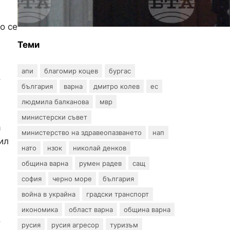
години от създаването на
Военноморските сили
о се
Теми
апи
благомир коцев
бургас
.
българия
варна
дмитро колев
ес
людмила балканова
мвр
министерски съвет
а
министерство на здравеопазването
нап
ил
нато
нзок
николай денков
община варна
румен радев
сащ
софия
черно море
българия
е
война в украйна
градски транспорт
икономика
област варна
община варна
.
русия
русия агресор
туризъм