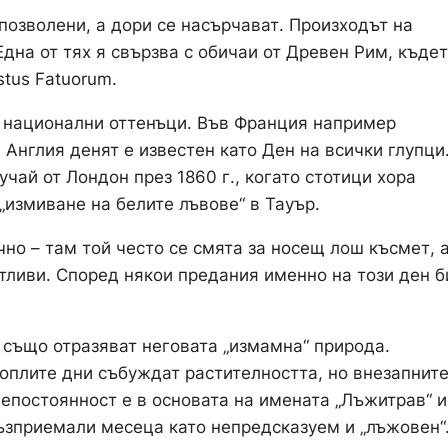
 позволени, а дори се насърчават. Произходът на
дна от тях я свързва с обичаи от Древен Рим, къдет
stus Fatuorum.
и национални оттенъци. Във Франция например
в Англия денят е известен като Ден на всички глупци
чай от Лондон през 1860 г., когато стотици хора
измиване на белите лъвове“ в Тауър.
но – там той често се смята за носещ лош късмет, 
тливи. Според някои предания именно на този ден б
 също отразяват неговата „измамна“ природа.
оплите дни събуждат растителността, но внезапнит
епостоянност е в основата на имената „Лъжитрав“ и
възприемали месеца като непредсказуем и „лъжовен“