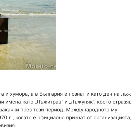
а и хумора, а в България е познат и като ден на лъж
и имена като „Лъжитрав“ и „Лъжуняк“, което отразя
 закачки през този период. Международното му
70 г., когато е официално признат от организацията
евизия.