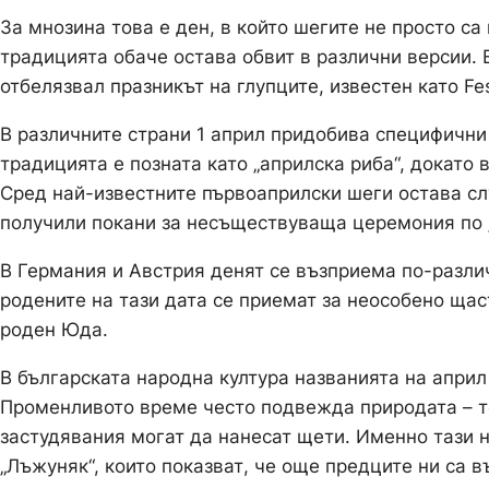
За мнозина това е ден, в който шегите не просто са
традицията обаче остава обвит в различни версии. Е
отбелязвал празникът на глупците, известен като Fe
В различните страни 1 април придобива специфичн
традицията е позната като „априлска риба“, докато 
Сред най-известните първоаприлски шеги остава слу
получили покани за несъществуваща церемония по „
В Германия и Австрия денят се възприема по-различ
родените на тази дата се приемат за неособено щас
роден Юда.
В българската народна култура названията на април
Променливото време често подвежда природата – т
застудявания могат да нанесат щети. Именно тази н
„Лъжуняк“, които показват, че още предците ни са 