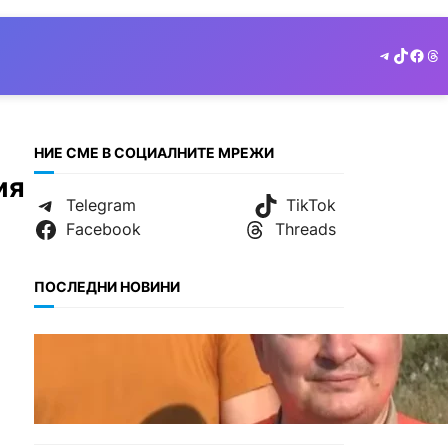
Telegram
TikTok
Face
Th
НИЕ СМЕ В СОЦИАЛНИТЕ МРЕЖИ
ия
Telegram
TikTok
Facebook
Threads
ПОСЛЕДНИ НОВИНИ
БЪЛГАРИЯ
МЗХ: Ловните билети ще
могат да се издават онлайн