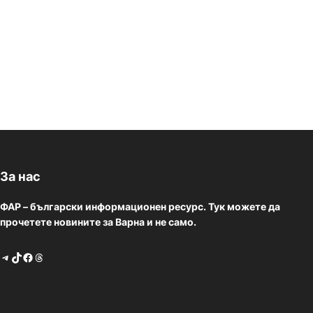
За нас
ФАР – български информационен ресурс. Тук можете да
прочетете новините за Варна и не само.
Telegram
TikTok
Facebook
Threads