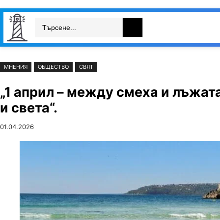
Към
Skip
Search
съдържанието
to
България
Свят
Икономика
cont
МНЕНИЯ
ОБЩЕСТВО
СВЯТ
„1 април – между смеха и лъжат
и света“.
01.04.2026