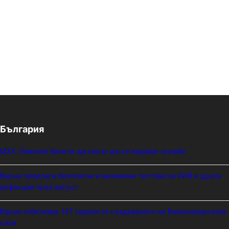
България
МЗХ: Ловните билети ще могат да се издават онлайн
Варна предлага безплатни и анонимни тестове за ХИВ и други
инфекции през август
Варна отбелязва 147 години от създаването на Военноморските
сили