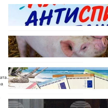
БЪЛГАРИЯ
Варна предлага безплатни
и анонимни тестове за ХИВ
и други инфекции през
август
ОБЩЕСТВО
Тревога във Варненско:
Африканска чума по
свинете е открита край
Гроздьово
ИКОНОМИКА
Край на цените в две
ата.
валути: От 9 август
ва
етикетите ще са само в
евро.
,
БЪЛГАРИЯ
Варна отбелязва 147