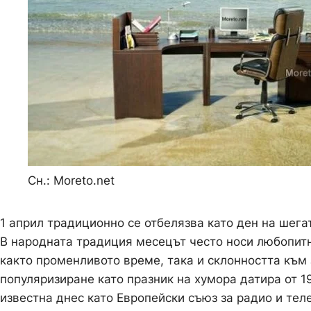
Сн.: Moreto.net
1 април традиционно се отбелязва като ден на шегат
В народната традиция месецът често носи любопитн
както променливото време, така и склонността към
популяризиране като празник на хумора датира от 19
известна днес като Европейски съюз за радио и тел