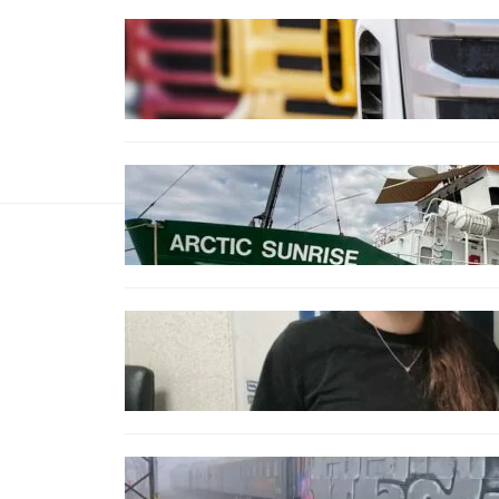
БЪЛГАРИЯ
Нови ограничения за
камионите над 12 тона по
ключови пътища през август
БЪЛГАРИЯ
Корабът на „Грийнпийс“
пристигна във Варна с
кампания за опазване на
Черно море
ОБЩЕСТВО
Варненска ученичка създаде
интерактивна карта за сигнали
за проблеми с боклука
ОБЩЕСТВО
Бързият влак София – Варна