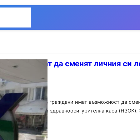
Общество
Мнения
рените могат да сменят личния си л
здравноосигурените граждани имат възможност да смен
ят от Националната здравноосигурителна каса (НЗОК). 
а, е необходимо да се попълни…