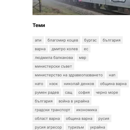
блъсна и уби жена край гара
Бутово
Теми
апи
благомир коцев
бургас
българия
варна
дмитро колев
ес
людмила балканова
мвр
министерски съвет
министерство на здравеопазването
нап
нато
нзок
николай денков
община варна
румен радев
сащ
софия
черно море
българия
война в украйна
градски транспорт
икономика
област варна
община варна
русия
русия агресор
туризъм
украйна