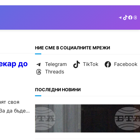
Telegram
TikTok
Face
Th
НИЕ СМЕ В СОЦИАЛНИТЕ МРЕЖИ
екар до
Telegram
TikTok
Facebook
Threads
ПОСЛЕДНИ НОВИНИ
ят своя
БЪЛГАРИЯ
За да бъде
Варна отбелязва 147 години от
създаването на
Военноморските сили.