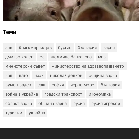
БАБХ регистрира огнище на африканска
чума по свинете в стопанство край Варна
Теми
апи
благомир коцев
бургас
българия
варна
дмитро колев
ес
людмила балканова
мвр
министерски съвет
министерство на здравеопазването
нап
нато
нзок
николай денков
община варна
румен радев
сащ
софия
черно море
българия
война в украйна
градски транспорт
икономика
област варна
община варна
русия
русия агресор
туризъм
украйна