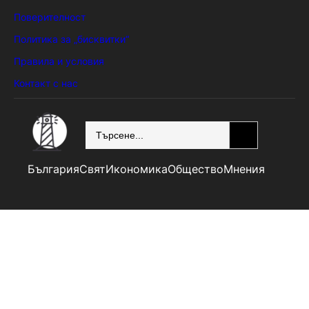
Поверителност
Политика за „бисквитки“
Правила и условия
Контакт с нас
SEARCH
България
Свят
Икономика
Общество
Мнения