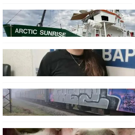
БЪЛГАРИЯ
Корабът на „Грийнпийс“ пристигна във
Варна с кампания за опазване на Черно
море
ОБЩЕСТВО
Варненска ученичка създаде интерактивна
карта за сигнали за проблеми с боклука
ОБЩЕСТВО
Бързият влак София – Варна блъсна и уби
жена край гара Бутово
БЪЛГАРИЯ