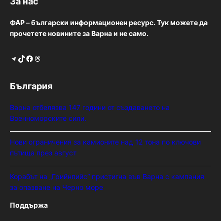
За нас
ФАР – български информационен ресурс. Тук можете да
прочетете новините за Варна и не само.
Telegram
TikTok
Facebook
Threads
България
Варна отбелязва 147 години от създаването на
Военноморските сили.
Нови ограничения за камионите над 12 тона по ключови
пътища през август
Корабът на „Грийнпийс“ пристигна във Варна с кампания
за опазване на Черно море
Поддържа