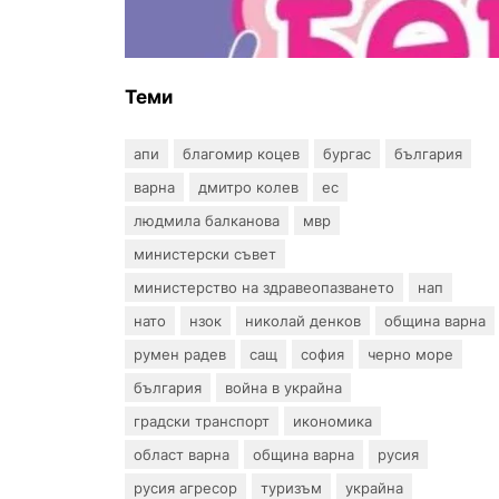
въпрос? „Искам бебе“ се обяви
срещу прехвърлянето на
Центъра към НЗОК
Теми
апи
благомир коцев
бургас
българия
варна
дмитро колев
ес
людмила балканова
мвр
министерски съвет
министерство на здравеопазването
нап
нато
нзок
николай денков
община варна
румен радев
сащ
софия
черно море
българия
война в украйна
градски транспорт
икономика
област варна
община варна
русия
русия агресор
туризъм
украйна