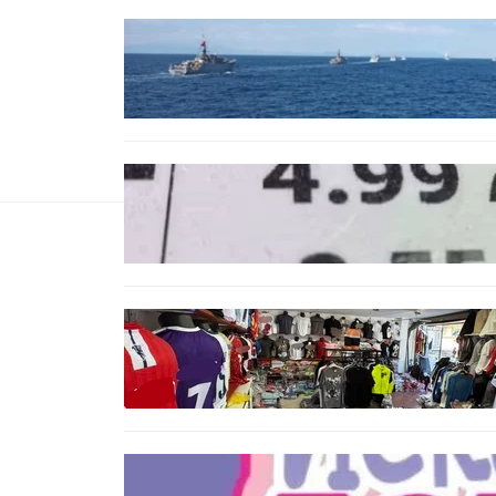
БЪЛГАРИЯ
Нов минен ловец за
българския флот пристига до
края на годината
БЪЛГАРИЯ
Левът изчезва от етикетите:
Търговците вече ще показват
цените само в евро
БЪЛГАРИЯ
Иззеха фалшиви стоки за близо
650 000 евро при акция във
Варна и „Златни пясъци“
БЪЛГАРИЯ
Инвитро подкрепата под