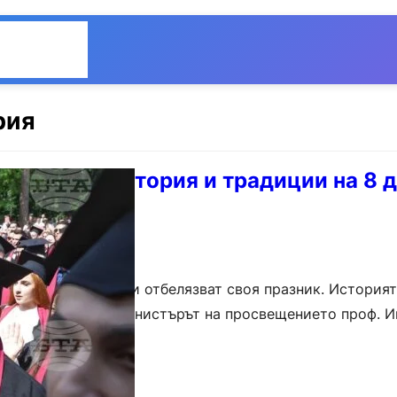
Общество
Мнения
рия
 празник: История и традиции на 8 
ългарските студенти отбелязват своя празник. Историят
з 1897 г., когато министърът на просвещението проф. И
идеята първото Висше училище в България…