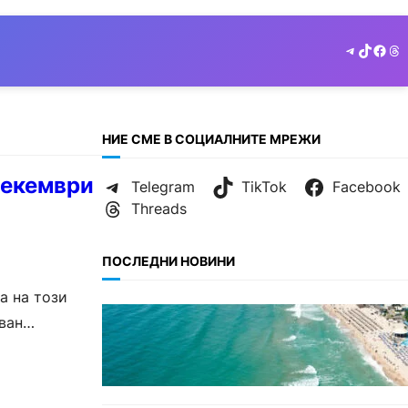
Telegram
TikTok
Face
Th
НИЕ СМЕ В СОЦИАЛНИТЕ МРЕЖИ
декември
Telegram
TikTok
Facebook
Threads
ПОСЛЕДНИ НОВИНИ
а на този
ИКОНОМИКА
ван
Интерактивна карта показва
всички водни бази по
Черноморието