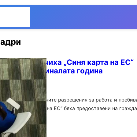
Общество
Мнения
кадри
уснаци получиха „Синя карта на ЕС“
гария през миналата година
ловината от одобрените разрешения за работа и пребив
амата „Синя карта на ЕС“ бяха предоставени на гражда
86,…