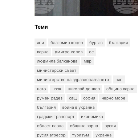
създаването на
Военноморските сили
Теми
апи
благомир коцев
бургас
българия
варна
дмитро колев
ес
людмила балканова
мвр
министерски съвет
министерство на здравеопазването
нап
нато
нзок
николай денков
община варна
румен радев
сащ
софия
черно море
българия
война в украйна
градски транспорт
икономика
област варна
община варна
русия
русия агресор
туризъм
украйна