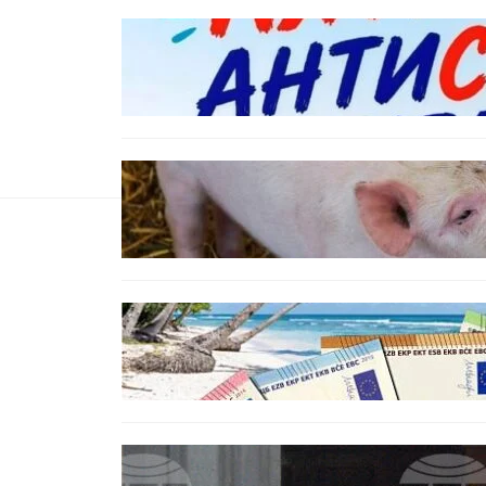
БЪЛГАРИЯ
Варна предлага безплатни и
анонимни тестове за ХИВ и
други инфекции през август
ОБЩЕСТВО
Тревога във Варненско:
Африканска чума по свинете е
открита край Гроздьово
ИКОНОМИКА
Край на цените в две валути:
От 9 август етикетите ще са
само в евро.
БЪЛГАРИЯ
Варна отбелязва 147 години от