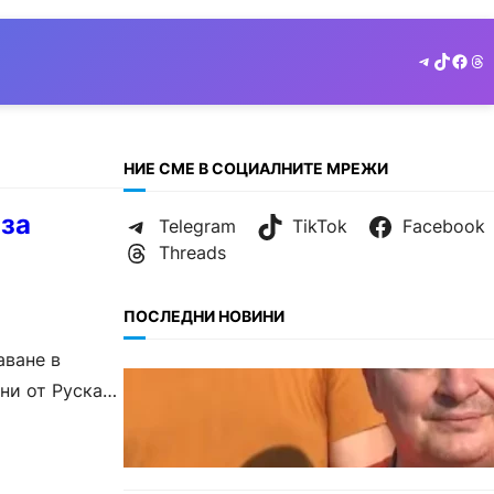
Telegram
TikTok
Face
Th
НИЕ СМЕ В СОЦИАЛНИТЕ МРЕЖИ
 за
Telegram
TikTok
Facebook
Threads
ПОСЛЕДНИ НОВИНИ
аване в
БЪЛГАРИЯ
ни от Руската
МЗХ: Ловните билети ще
могат да се издават онлайн