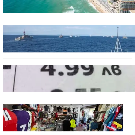
бази по Черноморието
БЪЛГАРИЯ
Нов минен ловец за българския флот
пристига до края на годината
БЪЛГАРИЯ
Левът изчезва от етикетите: Търговците
вече ще показват цените само в евро
БЪЛГАРИЯ
Иззеха фалшиви стоки за близо 650 000
евро при акция във Варна и „Златни
пясъци“