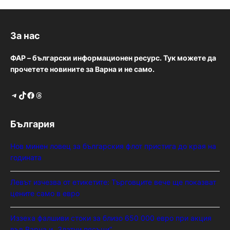
За нас
ФАР – български информационен ресурс. Тук можете да
прочетете новините за Варна и не само.
Telegram
TikTok
Facebook
Threads
България
Нов минен ловец за българския флот пристига до края на
годината
Левът изчезва от етикетите: Търговците вече ще показват
цените само в евро
Иззеха фалшиви стоки за близо 650 000 евро при акция
във Варна и „Златни пясъци“