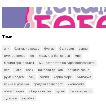
БЪЛГАРИЯ
Инвитро подкрепата под въпрос? „Искам
бебе“ се обяви срещу прехвърлянето на
Центъра към НЗОК
Теми
апи
благомир коцев
бургас
българия
варна
дмитро колев
ес
людмила балканова
мвр
министерски съвет
министерство на здравеопазването
нап
нато
нзок
николай денков
община варна
румен радев
сащ
софия
черно море
българия
война в украйна
градски транспорт
икономика
област варна
община варна
русия
русия агресор
туризъм
украйна