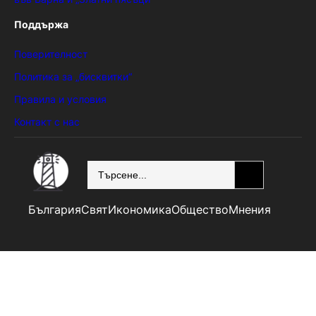
Поддържа
Поверителност
Политика за „бисквитки“
Правила и условия
Контакт с нас
SEARCH
България
Свят
Икономика
Общество
Мнения