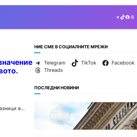
Telegram
TikTok
Face
Th
НИЕ СМЕ В СОЦИАЛНИТЕ МРЕЖИ
значение
Telegram
TikTok
Facebook
вото.
Threads
ПОСЛЕДНИ НОВИНИ
а
БЕЗ КАТЕГОРИЯ
азници в
Дрон се взриви край Кардам:
България търси отговори за
произхода му.