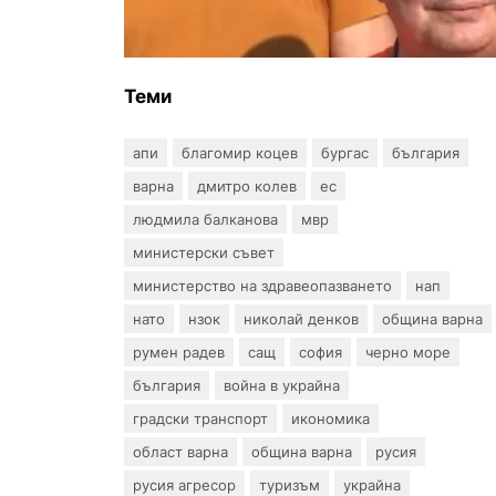
могат да се издават онлайн
Теми
апи
благомир коцев
бургас
българия
варна
дмитро колев
ес
людмила балканова
мвр
министерски съвет
министерство на здравеопазването
нап
нато
нзок
николай денков
община варна
румен радев
сащ
софия
черно море
българия
война в украйна
градски транспорт
икономика
област варна
община варна
русия
русия агресор
туризъм
украйна