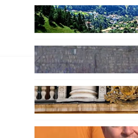
БЪЛГАРИЯ
Полицията алармира за нова
схема с фалшиви лечители и
„вълшебни“ мехлеми
БЪЛГАРИЯ
Ограничават движението по
улица „Вълноломна“ във Варна
БЪЛГАРИЯ
Дрон навлезе в България край
границата с Румъния
БЪЛГАРИЯ
МЗХ: Ловните билети ще