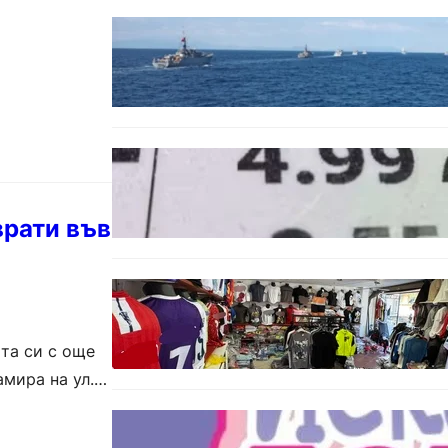
БЪЛГАРИЯ
Нов минен ловец за
българския флот пристига до
края на годината
БЪЛГАРИЯ
Левът изчезва от етикетите:
Търговците вече ще показват
цените само в евро
врати във
БЪЛГАРИЯ
Иззеха фалшиви стоки за близо
650 000 евро при акция във
Варна и „Златни пясъци“
та си с още
амира на ул.
БЪЛГАРИЯ
Инвитро подкрепата под