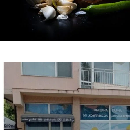
Нова разливо
Варна
Общество
–
29.08.2025
Общинското предпри
един пункт за разда
„Професор Петър Н