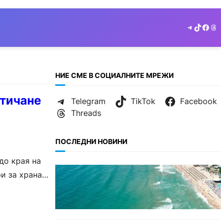
Telegram
TikTok
Face
Th
НИЕ СМЕ В СОЦИАЛНИТЕ МРЕЖИ
зтичане
Telegram
TikTok
Facebook
Threads
ПОСЛЕДНИ НОВИНИ
до края на
ИКОНОМИКА
и за храна
Интерактивна карта показва
всички водни бази по
Черноморието