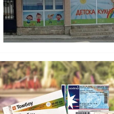
Работодатели
храна до 300
България
–
12.03.2025
Ваучерите за храна,
своята покупателна 
Асоциацията на опе