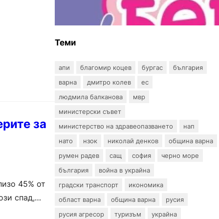
въпрос? „Искам бебе“ се обяви
срещу прехвърлянето на
Центъра към НЗОК
Теми
апи
благомир коцев
бургас
българия
варна
дмитро колев
ес
людмила балканова
мвр
министерски съвет
ерите за
министерство на здравеопазването
нап
нато
нзок
николай денков
община варна
румен радев
сащ
софия
черно море
българия
война в украйна
лизо 45% от
градски транспорт
икономика
ози спад,
област варна
община варна
русия
русия агресор
туризъм
украйна