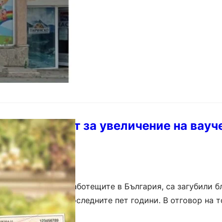
те настояват за увеличение на вауч
 лева
 които получават работещите в България, са загубили б
способност през последните пет години. В отговор на т
раторите на ваучери…