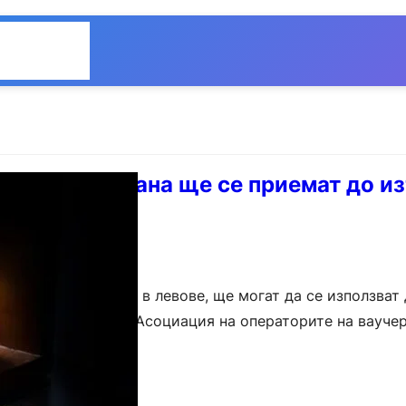
Общество
Мнения
аучери за храна ще се приемат до и
та им
за храна, издадени в левове, ще могат да се използват 
 срок, информира Асоциация на операторите на ваучер
онните…