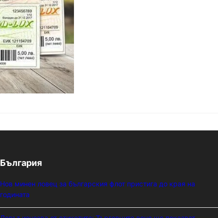
България
Нов минен ловец за българския флот пристига до края на
годината
Левът изчезва от етикетите: Търговците вече ще показват