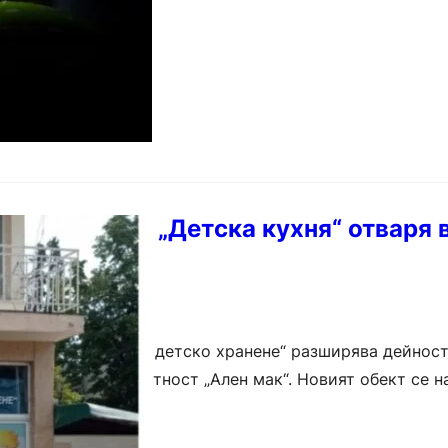
чна точка за „Детска кухня“ отваря 
ятие „Комплекс за детско хранене“ разширява дейност
ване на храна в местност „Ален мак“. Новият обект се н
иков“…