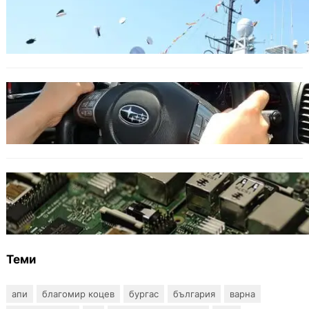
Варна посрещна новите офицери на ВМС
ОБЩЕСТВО
Възможни ограничения за Waze в Европа
след решение на Съда на ЕС
ИКОНОМИКА
Кои българи се осигуряват на новия таван
от 2300 евро
Теми
апи
благомир коцев
бургас
българия
варна