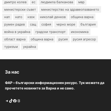
дмитро колев
ес
людмила балканова
мвр
министерски съвет
министерство на здравеопазването
нап
нато
нзок
николай денков
община варна
румен радев
сащ
софия
черно море
българия
война в украйна
градски транспорт
икономика
област варна
община варна
русия
русия агресор
туризъм
украйна
За нас
ФАР – български информационен ресурс. Тук можете да
прочетете новините за Варна и не само.
Telegram
TikTok
Facebook
Threads