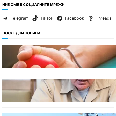
НИЕ СМЕ В СОЦИАЛНИТЕ МРЕЖИ
Telegram
TikTok
Facebook
Threads
ПОСЛЕДНИ НОВИНИ
ОБЩЕСТВО
Варна има спешна нужда от кръводарители
с кръвна група 0+
БЪЛГАРИЯ
Ефтимов: Няма преднамерени действия
срещу България, дронът край Кардам е бил
примамка
БЪЛГАРИЯ