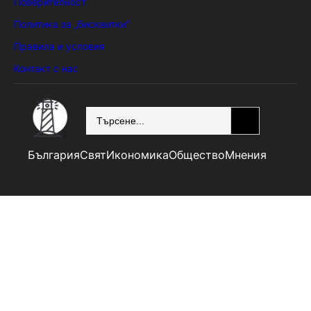
Поверителност
Политика за „бисквитки“
Правила и условия
Контакт с нас
SEARCH
България
Свят
Икономика
Общество
Мнения