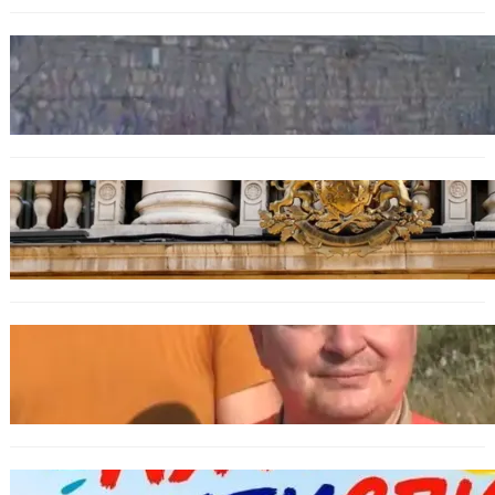
БЪЛГАРИЯ
Ограничават движението по улица
„Вълноломна“ във Варна
БЪЛГАРИЯ
Дрон навлезе в България край границата с
Румъния
БЪЛГАРИЯ
МЗХ: Ловните билети ще могат да се
издават онлайн
БЪЛГАРИЯ