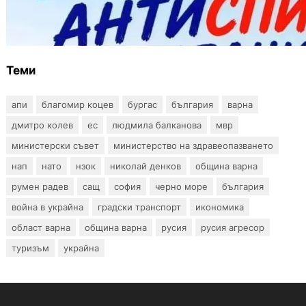
Варна предлага безплатни и анонимни
тестове за ХИВ и други инфекции през
август
Теми
апи
благомир коцев
бургас
българия
варна
дмитро колев
ес
людмила балканова
мвр
министерски съвет
министерство на здравеопазването
нап
нато
нзок
николай денков
община варна
румен радев
сащ
софия
черно море
българия
война в украйна
градски транспорт
икономика
област варна
община варна
русия
русия агресор
туризъм
украйна