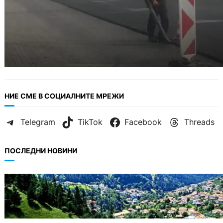
НИЕ СМЕ В СОЦИАЛНИТЕ МРЕЖИ
Telegram
TikTok
Facebook
Threads
ПОСЛЕДНИ НОВИНИ
БЪЛГАРИЯ
Полицията алармира за нова схема с
фалшиви лечители и „вълшебни“ мехлеми