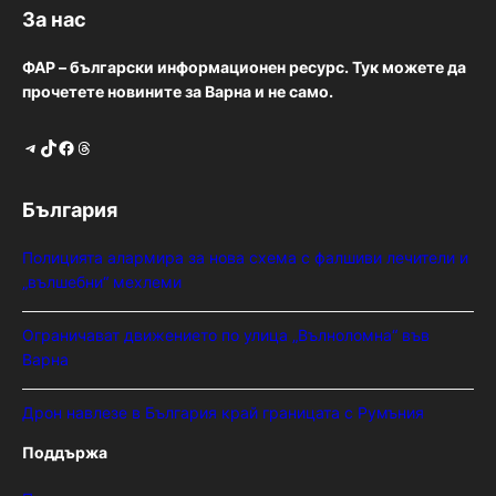
За нас
ФАР – български информационен ресурс. Тук можете да
прочетете новините за Варна и не само.
Telegram
TikTok
Facebook
Threads
България
Полицията алармира за нова схема с фалшиви лечители и
„вълшебни“ мехлеми
Ограничават движението по улица „Вълноломна“ във
Варна
Дрон навлезе в България край границата с Румъния
Поддържа