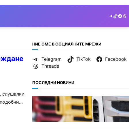
Telegram
TikTok
Face
Th
НИЕ СМЕ В СОЦИАЛНИТЕ МРЕЖИ
реждане
Telegram
TikTok
Facebook
Threads
ПОСЛЕДНИ НОВИНИ
, слушалки,
БЪЛГАРИЯ
 подобни
Нови ограничения за
камионите над 12 тона по
ключови пътища през август