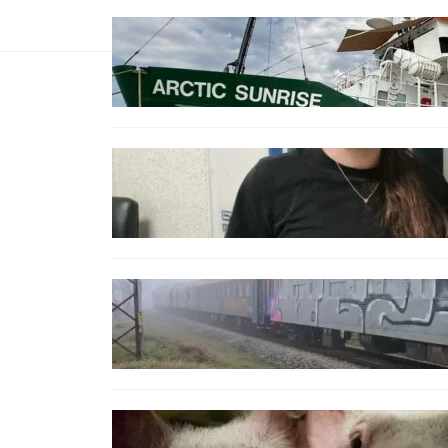
БЪЛГАРИЯ
Корабът на „Грийнпийс“
пристигна във Варна с
кампания за опазване на
Черно море
ОБЩЕСТВО
Варненска ученичка създаде
интерактивна карта за сигнали
за проблеми с боклука
ОБЩЕСТВО
Бързият влак София – Варна
блъсна и уби жена край гара
Бутово
БЪЛГАРИЯ
БАБХ регистрира огнище на