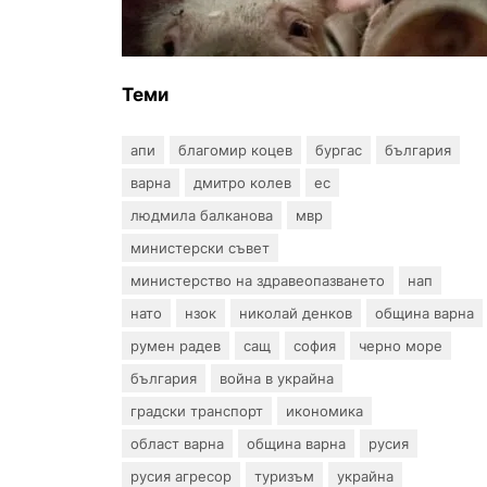
африканска чума по свинете в
стопанство край Варна
Теми
апи
благомир коцев
бургас
българия
варна
дмитро колев
ес
людмила балканова
мвр
министерски съвет
министерство на здравеопазването
нап
нато
нзок
николай денков
община варна
румен радев
сащ
софия
черно море
българия
война в украйна
градски транспорт
икономика
област варна
община варна
русия
русия агресор
туризъм
украйна