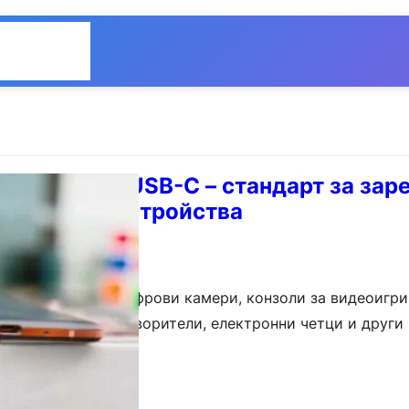
Общество
Мнения
нициатива: USB-C – стандарт за за
лектронни устройства
фони, таблети, цифрови камери, конзоли за видеоигри
реносими високоговорители, електронни четци и други
а да разполагат с USB-C порт за зареждане от…