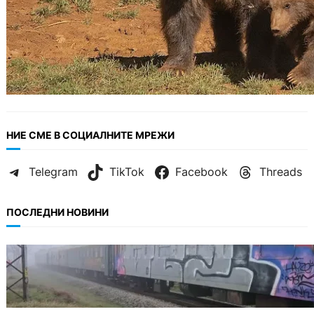
НИЕ СМЕ В СОЦИАЛНИТЕ МРЕЖИ
Telegram
TikTok
Facebook
Threads
ПОСЛЕДНИ НОВИНИ
ОБЩЕСТВО
Бързият влак София – Варна блъсна и уби
жена край гара Бутово