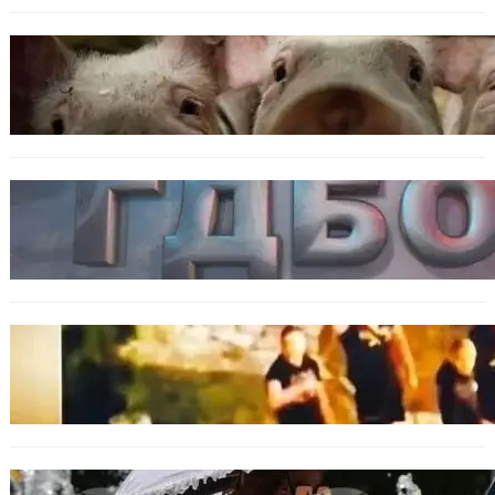
БЪЛГАРИЯ
БАБХ регистрира огнище на африканска
чума по свинете в стопанство край Варна
БЪЛГАРИЯ
Наркобарон с мрежа от 14 нелегални
лаборатории е задържан у нас
ОБЩЕСТВО
Скандалът в Банско: Имало ли е
провокация от италианските младежи
преди нацистките нападки?
БЕЗ КАТЕГОРИЯ