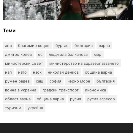
Жега до 37°: НИМХ обяви оранжев и жълт
код за опасно време
Теми
апи
благомир коцев
бургас
българия
варна
дмитро колев
ес
людмила балканова
мвр
министерски съвет
министерство на здравеопазването
нап
нато
нзок
николай денков
община варна
румен радев
сащ
софия
черно море
българия
война в украйна
градски транспорт
икономика
област варна
община варна
русия
русия агресор
туризъм
украйна