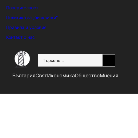
Поверителност
Политика за „бисквитки“
Правила и условия
Контакт с нас
SEARCH
България
Свят
Икономика
Общество
Мнения