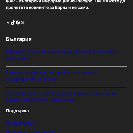
ФАР – български информационен ресурс. Тук можете да
прочетете новините за Варна и не само.
Telegram
TikTok
Facebook
Threads
България
Кабинетът прие нов статут за професиите в спортната
подготовка
Разкриха дългогодишен пробив в държавни
информационни системи
12 съдебни дела оспорват заповедите за събаряне на
сгради в местността „Баба Алино“
Поддържа
Поверителност
Политика за „бисквитки“