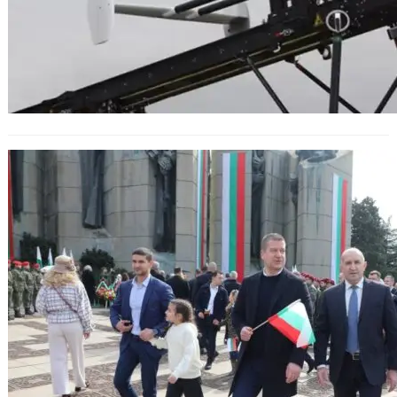
Кметът на Стара Загора Живко
Тодоров няма да е водач на листата
на ГЕРБ.