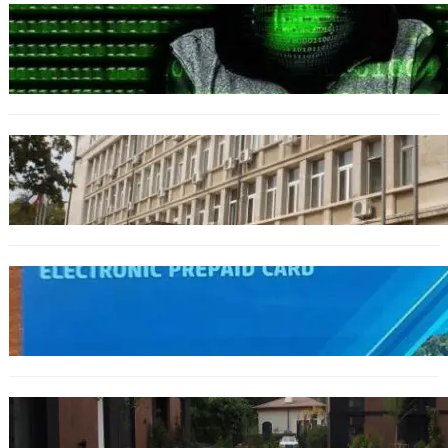
БЪЛГАРИЯ
Разкриха дългогодишен пробив в
държавни информационни системи
ОБЩЕСТВО
Домашният арест на шофьора, обвинен за
смъртта на моторист, остава в сила
ОБЩЕСТВО
Предплатените карти за градския
транспорт във Варна отново влизат в
употреба
БЪЛГАРИЯ
12 съдебни дела оспорват заповедите за