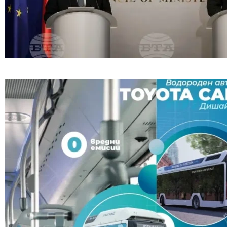
Пазарджик посреща първия
водороден автобус в България