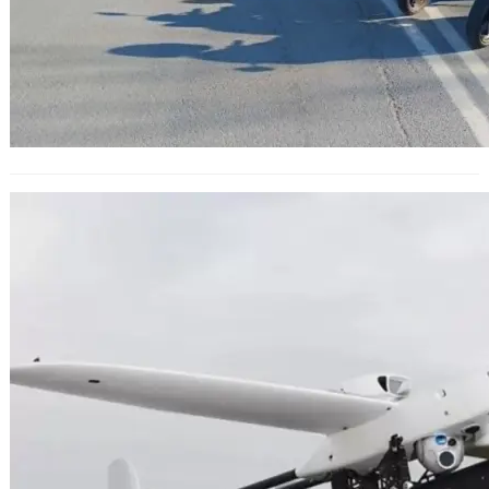
Инвестират 30 млн. евро в
изпитателен полигон за дронове у
нас