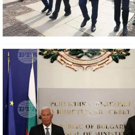
Антонио Коща и Росен Желязков
посещават Казанлък и Стара
Загора: Фокус върху
отбранителната индустрия и
иновациите.