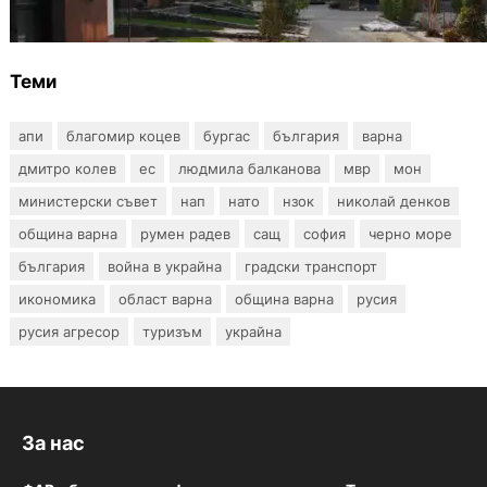
събаряне на сгради в местността „Баба
Алино“
Теми
апи
благомир коцев
бургас
българия
варна
дмитро колев
ес
людмила балканова
мвр
мон
министерски съвет
нап
нато
нзок
николай денков
община варна
румен радев
сащ
софия
черно море
българия
война в украйна
градски транспорт
икономика
област варна
община варна
русия
русия агресор
туризъм
украйна
За нас