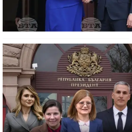
Кръгът се стеснява: петима
кандидати за служебен премиер