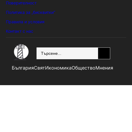
Поверителност
Политика за „бисквитки“
Правила и условия
Контакт с нас
SEARCH
България
Свят
Икономика
Общество
Мнения