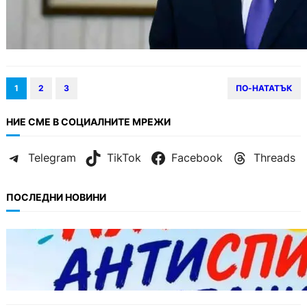
1
2
3
ПО-НАТАТЪК
НИЕ СМЕ В СОЦИАЛНИТЕ МРЕЖИ
Telegram
TikTok
Facebook
Threads
ПОСЛЕДНИ НОВИНИ
БЪЛГАРИЯ
Варна предлага безплатни и анонимни
тестове за ХИВ и други инфекции през
август