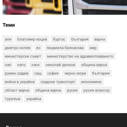
тона по ключови пътища през август
Теми
апи
благомир коцев
бургас
българия
варна
дмитро колев
ес
людмила балканова
мвр
министерски съвет
министерство на здравеопазването
нап
нато
нзок
николай денков
община варна
румен радев
сащ
софия
черно море
българия
война в украйна
градски транспорт
икономика
област варна
община варна
русия
русия агресор
туризъм
украйна