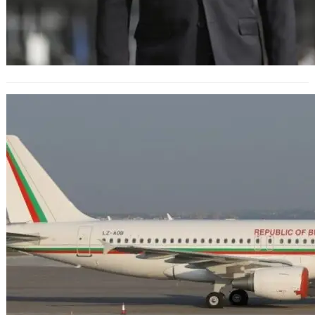
България евакуира гражданите си
от Ливан