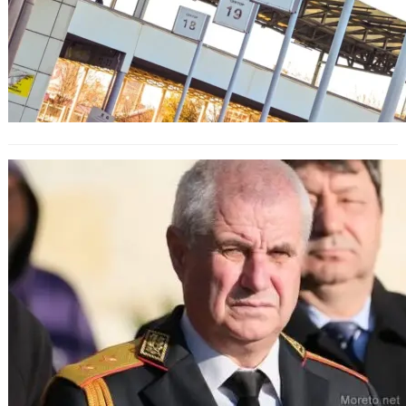
Нов областен управител на Варна:
Атанас Михов поема поста след
смяната на всички областни
управители.