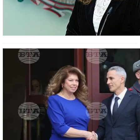
Илияна Йотова ще възложи на
Андрей Гюров да състави
служебно правителство.