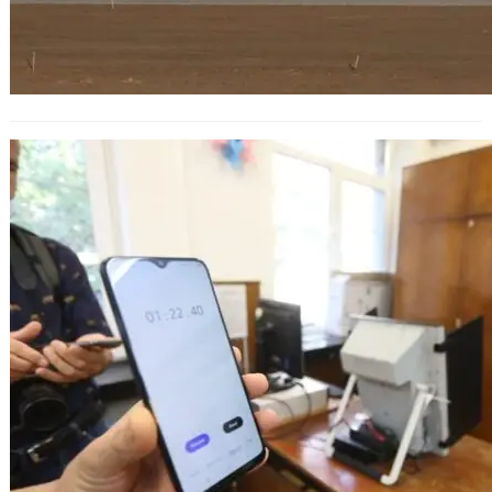
Отново проблем с машините за
гласуване: Няма къде да се
съхраняват преди изборите