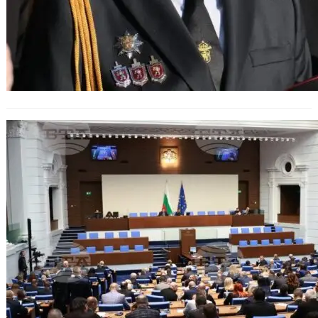
Служебното правителство с
премиер Андрей Гюров полага
клетва пред Народното събрание.