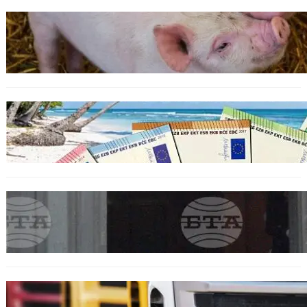
ОБЩЕСТВО
Тревога във Варненско: Африканска чума
по свинете е открита край Гроздьово
ИКОНОМИКА
Край на цените в две валути: От 9 август
етикетите ще са само в евро.
БЪЛГАРИЯ
Варна отбелязва 147 години от създаването
на Военноморските сили
БЪЛГАРИЯ
Нови ограничения за камионите над 12