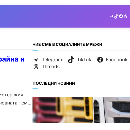
Telegram
TikTok
Face
Th
НИЕ СМЕ В СОЦИАЛНИТЕ МРЕЖИ
райна и
Telegram
TikTok
Facebook
Threads
ПОСЛЕДНИ НОВИНИ
нистерския
БЪЛГАРИЯ
новната тема
Нови ограничения за
камионите над 12 тона по
ключови пътища през август