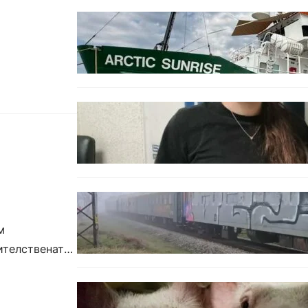
БЪЛГАРИЯ
Корабът на „Грийнпийс“
пристигна във Варна с
кампания за опазване на
Черно море
ОБЩЕСТВО
Варненска ученичка създаде
интерактивна карта за сигнали
за проблеми с боклука
ОБЩЕСТВО
Бързият влак София – Варна
блъсна и уби жена край гара
м
Бутово
ителствената
БЪЛГАРИЯ
БАБХ регистрира огнище на