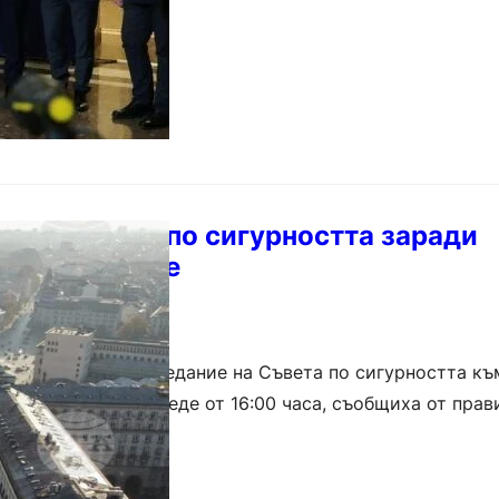
ква Съвета по сигурността заради
ките рискове
лязков свиква заседание на Съвета по сигурността къ
 което ще се проведе от 16:00 часа, съобщиха от прав
ият фокус на заседанието ще бъде „Анализ…