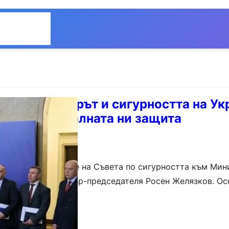
Общество
Мнения
лязков: Мирът и сигурността на Ук
и за националната ни защита
е проведе заседание на Съвета по сигурността към Ми
свикано от министър-председателя Росен Желязков. Ос
лиз на актуалната…