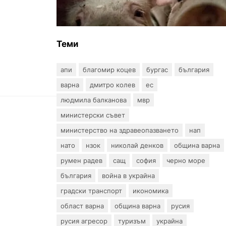
африканска чума по свинете в
стопанство край Варна
Теми
апи
благомир коцев
бургас
българия
варна
дмитро колев
ес
людмила балканова
мвр
министерски съвет
министерство на здравеопазването
нап
нато
нзок
николай денков
община варна
румен радев
сащ
софия
черно море
българия
война в украйна
градски транспорт
икономика
област варна
община варна
русия
русия агресор
туризъм
украйна