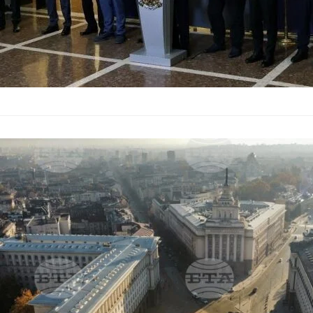
Желязков сви
геополитичес
България
–
04.03.2025
Премиерът Росен Же
Министерския съвет,
пресслужба. Основн