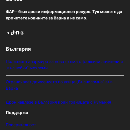
ФАР – български информационен ресурс. Тук можете да
прочетете новините за Варна и не само.
Telegram
TikTok
Facebook
Threads
България
Полицията алармира за нова схема с фалшиви лечители и
„вълшебни“ мехлеми
Ограничават движението по улица „Вълноломна“ във
Варна
Дрон навлезе в България край границата с Румъния
Поддържа
Поверителност