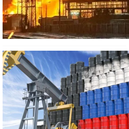
България променя
законодателството заради донесен
от нея 1 млрд. евро за Русията –
разследване на „Politico“