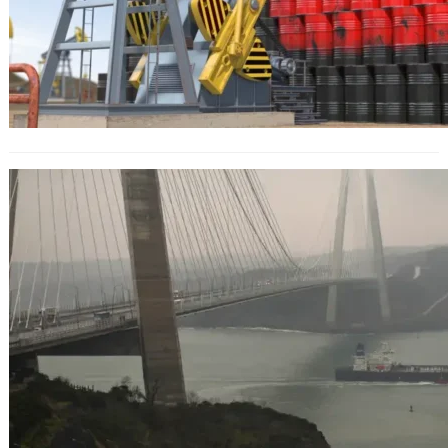
Турция е решила да купи рекорден
обем на петрол, но има един нюанс
– продавачът е Русия