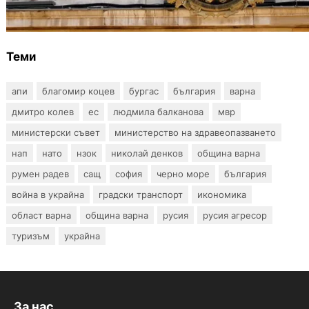
Румъния
Теми
апи
благомир коцев
бургас
българия
варна
дмитро колев
ес
людмила балканова
мвр
министерски съвет
министерство на здравеопазването
нап
нато
нзок
николай денков
община варна
румен радев
сащ
софия
черно море
българия
война в украйна
градски транспорт
икономика
област варна
община варна
русия
русия агресор
туризъм
украйна
За нас