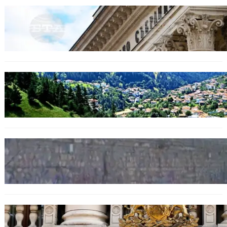
БЕЗ КАТЕГОРИЯ
Дрон се взриви край Кардам: България
търси отговори за произхода му.
БЪЛГАРИЯ
Полицията алармира за нова схема с
фалшиви лечители и „вълшебни“ мехлеми
БЪЛГАРИЯ
Ограничават движението по улица
„Вълноломна“ във Варна
БЪЛГАРИЯ
Дрон навлезе в България край границата с