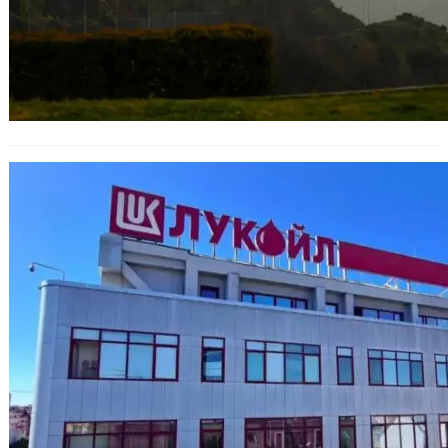
Заради „Лукойл“ и руския петрол:
ЕК започва разследване срещу
България