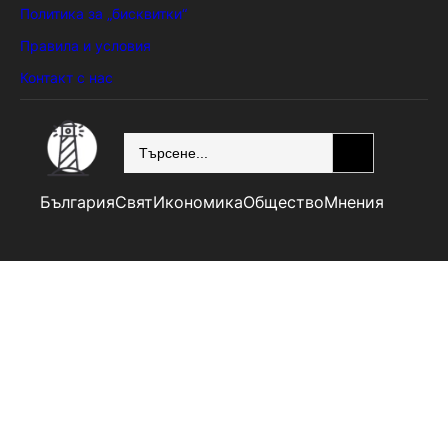
Политика за „бисквитки“
Правила и условия
Контакт с нас
SEARCH
България
Свят
Икономика
Общество
Мнения