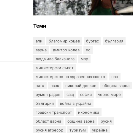
оранжев и жълт код за опасно
време
Теми
апи
благомир коцев
бургас
българия
варна
дмитро колев
ес
людмила балканова
мвр
министерски съвет
министерство на здравеопазването
нап
нато
нзок
николай денков
община варна
румен радев
сащ
софия
черно море
българия
война в украйна
градски транспорт
икономика
област варна
община варна
русия
русия агресор
туризъм
украйна