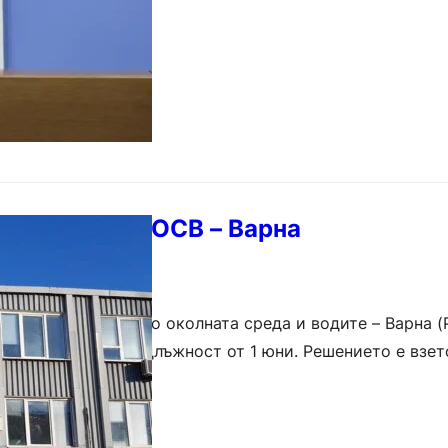
ктора на РИОСВ – Варна
нална инспекция по околната среда и водите – Варна 
н е освободен от длъжност от 1 юни. Решението е взет