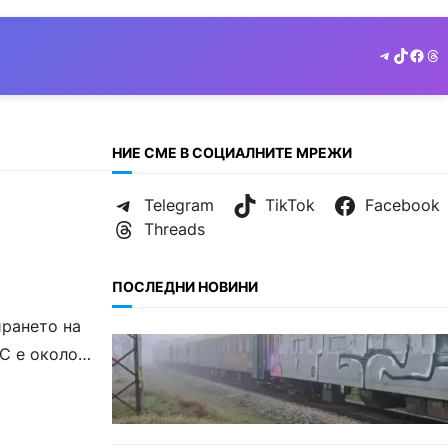
Telegram
TikTok
Face
Th
НИЕ СМЕ В СОЦИАЛНИТЕ МРЕЖИ
Telegram
TikTok
Facebook
Threads
ПОСЛЕДНИ НОВИНИ
ирането на
ОБЩЕСТВО
ЕС е около
Бързият влак София – Варна
блъсна и уби жена край гара
Бутово