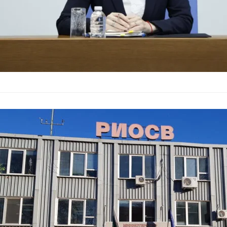
Смениха дире
България
–
01.06.2026
Директорът на Регио
Варна) Ерджан Ебати
на министъра…