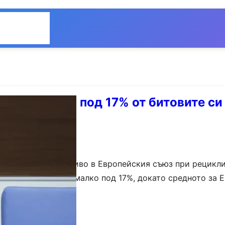
Общество
Мнения
иклира едва под 17% от битовите си
леч под средното ниво в Европейския съюз при рецикл
нас се рециклират малко под 17%, докато средното за 