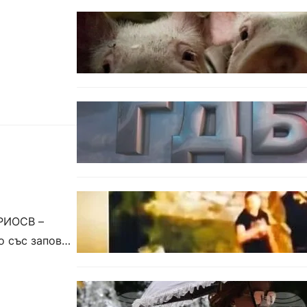
БЪЛГАРИЯ
БАБХ регистрира огнище на
африканска чума по свинете в
стопанство край Варна
БЪЛГАРИЯ
Наркобарон с мрежа от 14
нелегални лаборатории е
задържан у нас
ОБЩЕСТВО
Скандалът в Банско: Имало ли
(РИОСВ –
е провокация от италианските
младежи преди нацистките
о със заповед
нападки?
БЕЗ КАТЕГОРИЯ
Жега до 37°: НИМХ обяви