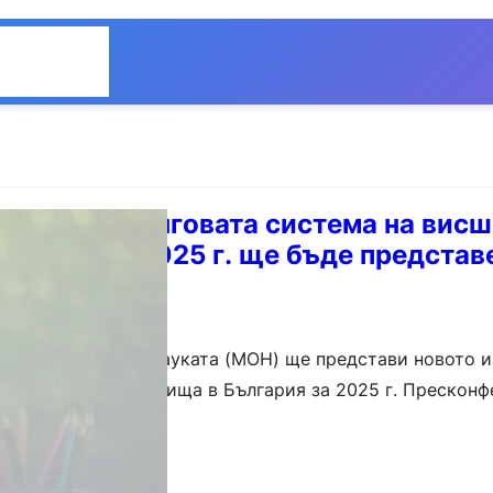
Общество
Мнения
ие на Рейтинговата система на вис
лгария за 2025 г. ще бъде представ
образованието и науката (МОН) ще представи новото и
ма на висшите училища в България за 2025 г. Прескон
 ноември, от 9:30…