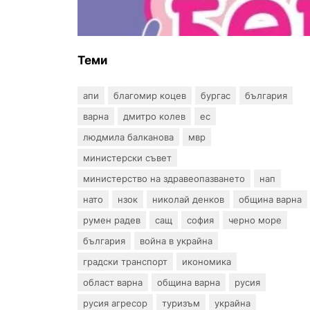
въпрос? „Искам бебе“ се обяви
срещу прехвърлянето на
Центъра към НЗОК
Теми
апи
благомир коцев
бургас
българия
варна
дмитро колев
ес
людмила балканова
мвр
министерски съвет
министерство на здравеопазването
нап
нато
нзок
николай денков
община варна
румен радев
сащ
софия
черно море
българия
война в украйна
градски транспорт
икономика
област варна
община варна
русия
русия агресор
туризъм
украйна