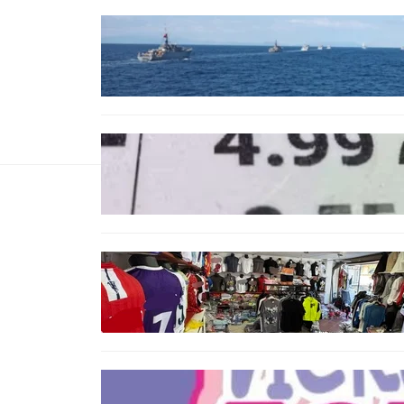
БЪЛГАРИЯ
Нов минен ловец за
българския флот пристига до
края на годината
БЪЛГАРИЯ
Левът изчезва от етикетите:
Търговците вече ще показват
цените само в евро
БЪЛГАРИЯ
Иззеха фалшиви стоки за близо
650 000 евро при акция във
Варна и „Златни пясъци“
БЪЛГАРИЯ
Инвитро подкрепата под