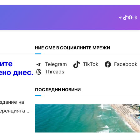
Telegram
TikTok
Face
Th
НИЕ СМЕ В СОЦИАЛНИТЕ МРЕЖИ
шите
Telegram
TikTok
Facebook
ено днес.
Threads
ПОСЛЕДНИ НОВИНИ
здание на
ИКОНОМИКА
ференцията ще
Интерактивна карта показва
всички водни бази по
Черноморието