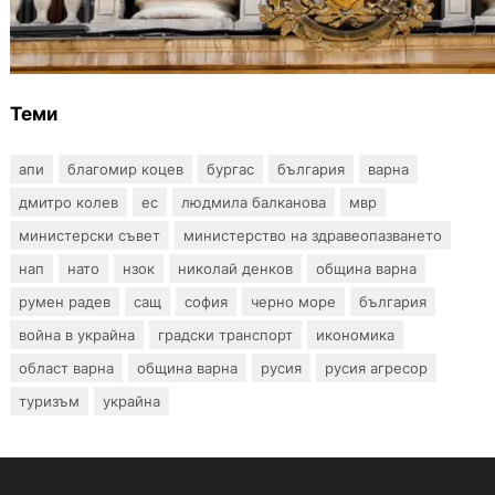
Дрон навлезе в България край границата с
Румъния
Теми
апи
благомир коцев
бургас
българия
варна
дмитро колев
ес
людмила балканова
мвр
министерски съвет
министерство на здравеопазването
нап
нато
нзок
николай денков
община варна
румен радев
сащ
софия
черно море
българия
война в украйна
градски транспорт
икономика
област варна
община варна
русия
русия агресор
туризъм
украйна