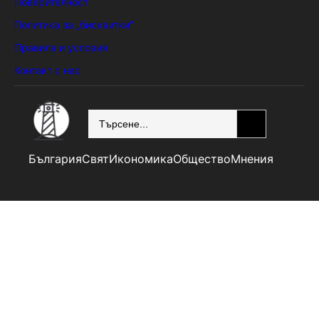
Поверителност
Политика за „бисквитки“
Правила и условия
Контакт с нас
SEARCH
България
Свят
Икономика
Общество
Мнения