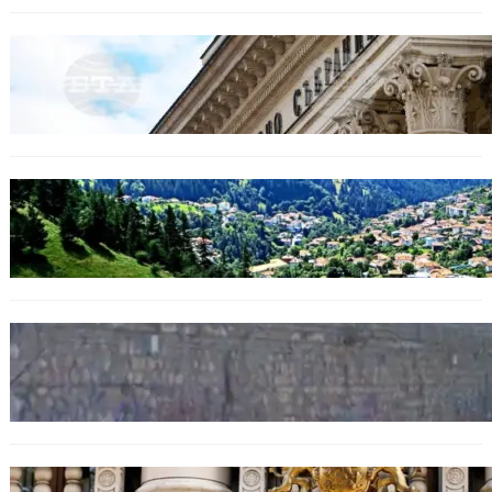
БЕЗ КАТЕГОРИЯ
Дрон се взриви край Кардам: България
търси отговори за произхода му.
БЪЛГАРИЯ
Полицията алармира за нова схема с
фалшиви лечители и „вълшебни“ мехлеми
БЪЛГАРИЯ
Ограничават движението по улица
„Вълноломна“ във Варна
БЪЛГАРИЯ