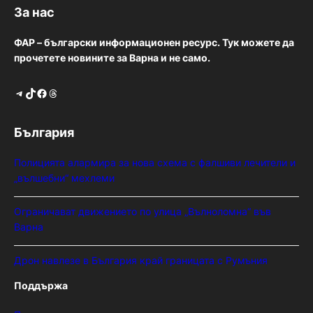
За нас
ФАР – български информационен ресурс. Тук можете да
прочетете новините за Варна и не само.
Telegram
TikTok
Facebook
Threads
България
Полицията алармира за нова схема с фалшиви лечители и
„вълшебни“ мехлеми
Ограничават движението по улица „Вълноломна“ във
Варна
Дрон навлезе в България край границата с Румъния
Поддържа