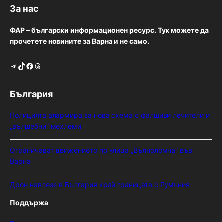
За нас
ФАР – български информационен ресурс. Тук можете да
прочетете новините за Варна и не само.
Telegram
TikTok
Facebook
Threads
България
Полицията алармира за нова схема с фалшиви лечители и
„вълшебни“ мехлеми
Ограничават движението по улица „Вълноломна“ във
Варна
Дрон навлезе в България край границата с Румъния
Поддържа