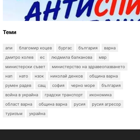
Варна предлага безплатни и анонимни
тестове за ХИВ и други инфекции през
август
Теми
апи
благомир коцев
бургас
българия
варна
дмитро колев
ес
людмила балканова
мвр
министерски съвет
министерство на здравеопазването
нап
нато
нзок
николай денков
община варна
румен радев
сащ
софия
черно море
българия
война в украйна
градски транспорт
икономика
област варна
община варна
русия
русия агресор
туризъм
украйна