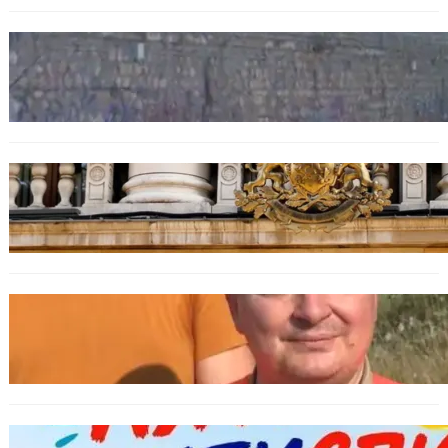
БЪЛГАРИЯ
Ограничават движението по улица
„Вълноломна“ във Варна
БЪЛГАРИЯ
Дрон навлезе в България край границата с
Румъния
БЪЛГАРИЯ
МЗХ: Ловните билети ще могат да се
издават онлайн
БЪЛГАРИЯ