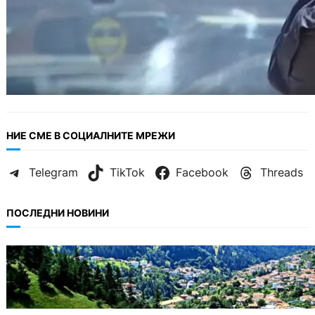
НИЕ СМЕ В СОЦИАЛНИТЕ МРЕЖИ
Telegram
TikTok
Facebook
Threads
ПОСЛЕДНИ НОВИНИ
БЪЛГАРИЯ
Полицията алармира за нова схема с
фалшиви лечители и „вълшебни“ мехлеми