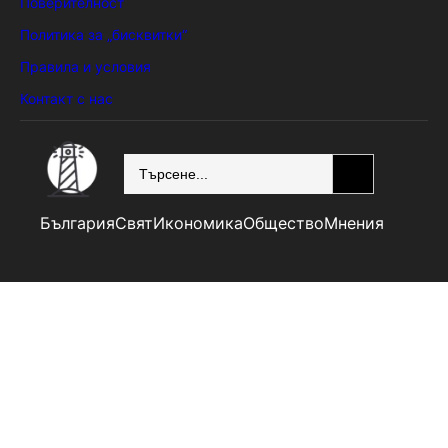
Поверителност
Политика за „бисквитки“
Правила и условия
Контакт с нас
SEARCH
България
Свят
Икономика
Общество
Мнения