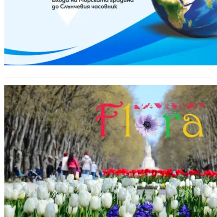
„Флора Варна“ кани варненци на
цветно изложение до 22 май