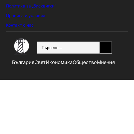
Политика за „бисквитки“
Правила и условия
Контакт с нас
SEARCH
България
Свят
Икономика
Общество
Мнения