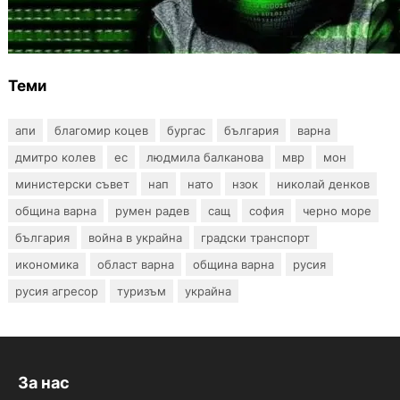
Разкриха дългогодишен пробив в
държавни информационни системи
Теми
апи
благомир коцев
бургас
българия
варна
дмитро колев
ес
людмила балканова
мвр
мон
министерски съвет
нап
нато
нзок
николай денков
община варна
румен радев
сащ
софия
черно море
българия
война в украйна
градски транспорт
икономика
област варна
община варна
русия
русия агресор
туризъм
украйна
За нас