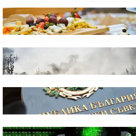
БЪЛГАРИЯ
От август се променят осигурителните
вноски за седем икономически дейности.
БЕЗ КАТЕГОРИЯ
Пожарите в България не спират: 141
огнища за последното денонощие.
БЪЛГАРИЯ
Кабинетът прие нов статут за професиите в
спортната подготовка
БЪЛГАРИЯ