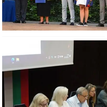
Варненската комисия по култура и
духовно развитие одобри четири
кандидатури за „Почетен
гражданин на Варна“.