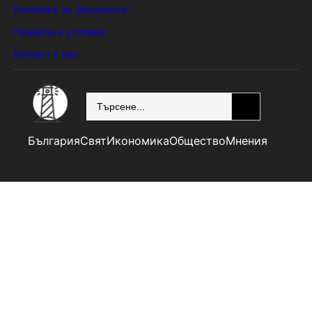
Политика за „бисквитки“
Правила и условия
Контакт с нас
SEARCH
България
Свят
Икономика
Общество
Мнения