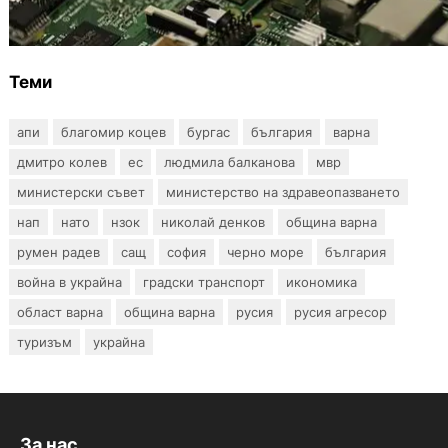
от 2300 евро
Теми
апи
благомир коцев
бургас
българия
варна
дмитро колев
ес
людмила балканова
мвр
министерски съвет
министерство на здравеопазването
нап
нато
нзок
николай денков
община варна
румен радев
сащ
софия
черно море
българия
война в украйна
градски транспорт
икономика
област варна
община варна
русия
русия агресор
туризъм
украйна
За нас