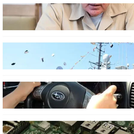
БЪЛГАРИЯ
Ефтимов: Няма преднамерени действия
срещу България, дронът край Кардам е бил
примамка
БЪЛГАРИЯ
Варна посрещна новите офицери на ВМС
ОБЩЕСТВО
Възможни ограничения за Waze в Европа
след решение на Съда на ЕС
ИКОНОМИКА
Кои българи се осигуряват на новия таван