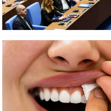
Парламентът обсъжда закон за
изтегляне на паучовете от пазара