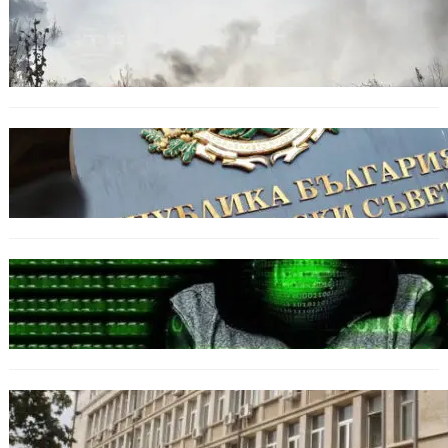
БЕЗ КАТЕГОРИЯ
Пожарите в България не спират: 141
огнища за последното денонощие.
БЪЛГАРИЯ
Кабинетът прие нов статут за професиите в
спортната подготовка
БЪЛГАРИЯ
Разкриха дългогодишен пробив в
държавни информационни системи
ОБЩЕСТВО
Домашният арест на шофьора, обвинен за
смъртта на моторист, остава в сила