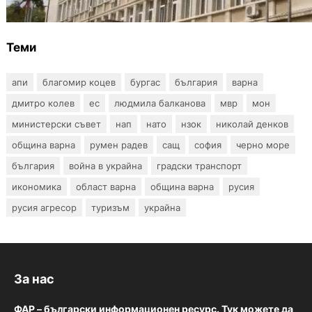
Теми
апи
благомир коцев
бургас
българия
варна
дмитро колев
ес
людмила балканова
мвр
мон
министерски съвет
нап
нато
нзок
николай денков
община варна
румен радев
сащ
софия
черно море
българия
война в украйна
градски транспорт
икономика
област варна
община варна
русия
русия агресор
туризъм
украйна
За нас
ФАР – български информационен ресурс. Тук можете да