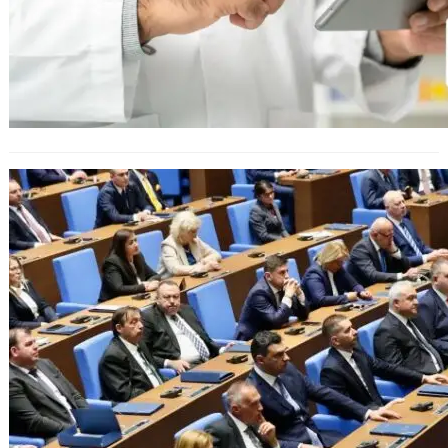
Съдебната реформа мина първо
четене с пълно мнозинство