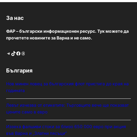
За нас
ФАР – български информационен ресурс. Тук можете да
прочетете новините за Варна и не само.
Telegram
TikTok
Facebook
Threads
България
Нов минен ловец за българския флот пристига до края на
годината
Левът изчезва от етикетите: Търговците вече ще показват
цените само в евро
Иззеха фалшиви стоки за близо 650 000 евро при акция
във Варна и „Златни пясъци“