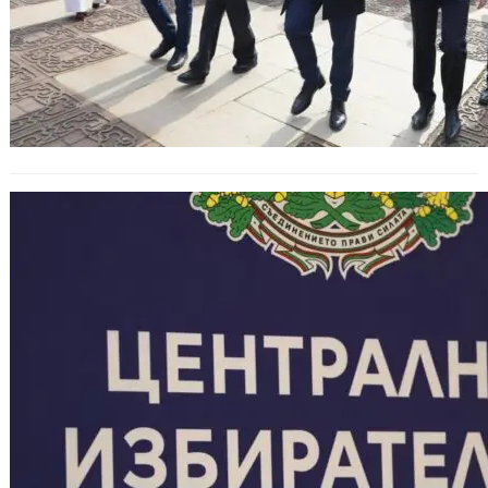
ЦИК започва подготовка за
предсрочните парламентарни
избори на 19 април: Среща със
служебния премиер и ключови
решения.