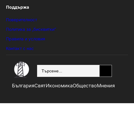
Поддържа
Поверителност
Политика за „бисквитки“
Правила и условия
Контакт с нас
SEARCH
България
Свят
Икономика
Общество
Мнения