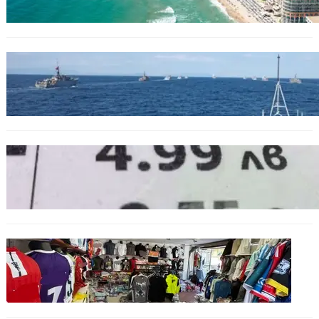
БЪЛГАРИЯ
Нов минен ловец за българския флот
пристига до края на годината
БЪЛГАРИЯ
Левът изчезва от етикетите: Търговците
вече ще показват цените само в евро
БЪЛГАРИЯ
Иззеха фалшиви стоки за близо 650 000
евро при акция във Варна и „Златни
пясъци“