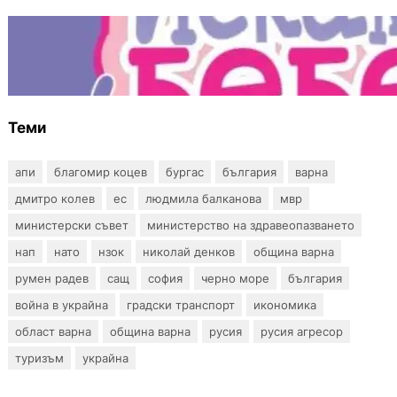
БЪЛГАРИЯ
Инвитро подкрепата под въпрос? „Искам
бебе“ се обяви срещу прехвърлянето на
Центъра към НЗОК
Теми
апи
благомир коцев
бургас
българия
варна
дмитро колев
ес
людмила балканова
мвр
министерски съвет
министерство на здравеопазването
нап
нато
нзок
николай денков
община варна
румен радев
сащ
софия
черно море
българия
война в украйна
градски транспорт
икономика
област варна
община варна
русия
русия агресор
туризъм
украйна