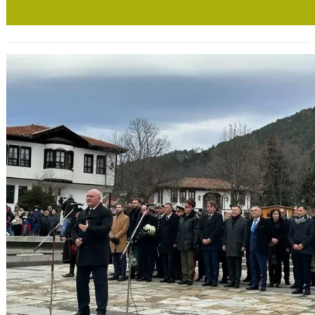
Празнично отбелязване: 176 години
от рождението на Христо Ботев –
революционер, поет и прообраз на
иновативния учител