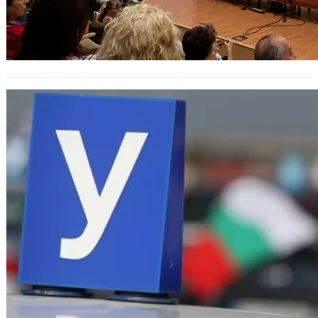
Влизат в сила нови правила за
автошколите: Обучението вече под
лупа с GPS