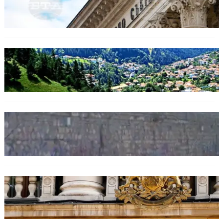
Дрон се взриви край Кардам: България
търси отговори за произхода му.
БЪЛГАРИЯ
Полицията алармира за нова схема с
фалшиви лечители и „вълшебни“ мехлеми
БЪЛГАРИЯ
Ограничават движението по улица
„Вълноломна“ във Варна
БЪЛГАРИЯ
Дрон навлезе в България край границата с
Румъния