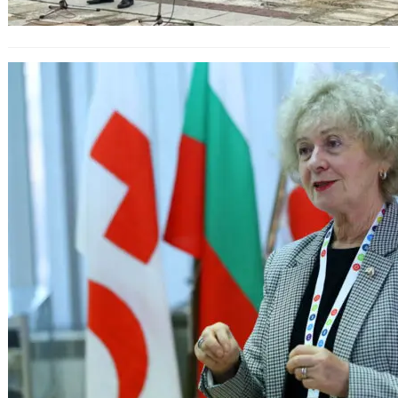
Спонтанното доброволчество да се
впише в бъдещия закон