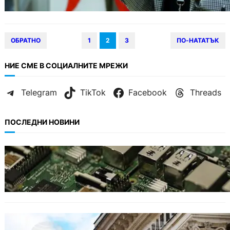
ОБРАТНО
1
2
3
ПО-НАТАТЪК
НИЕ СМЕ В СОЦИАЛНИТЕ МРЕЖИ
Telegram
TikTok
Facebook
Threads
ПОСЛЕДНИ НОВИНИ
ИКОНОМИКА
Кои българи се осигуряват на новия таван
от 2300 евро.
БЕЗ КАТЕГОРИЯ