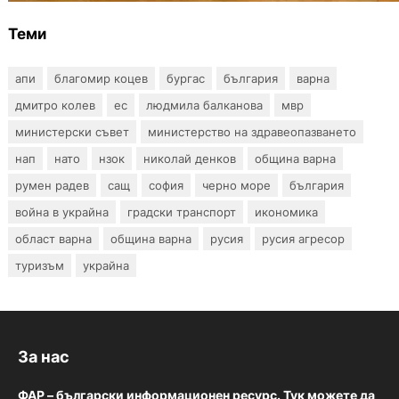
Теми
апи
благомир коцев
бургас
българия
варна
дмитро колев
ес
людмила балканова
мвр
министерски съвет
министерство на здравеопазването
нап
нато
нзок
николай денков
община варна
румен радев
сащ
софия
черно море
българия
война в украйна
градски транспорт
икономика
област варна
община варна
русия
русия агресор
туризъм
украйна
За нас
ФАР – български информационен ресурс. Тук можете да