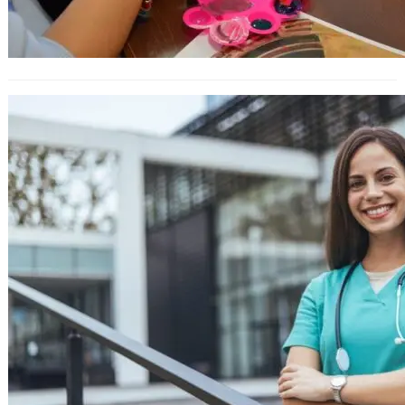
МОН предлага да се отхвърлят
таксите за обучение по
специалността „Медицинска
сестра“