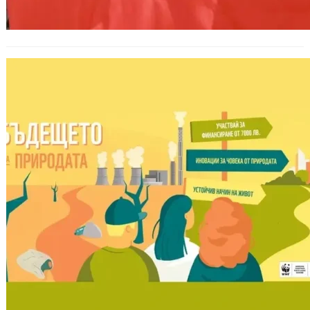
Зелени иновации и устойчиво
предприемачество в младежката
програма на WWF България