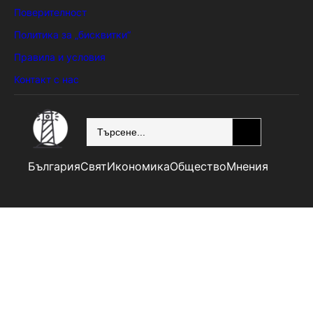
Поверителност
Политика за „бисквитки“
Правила и условия
Контакт с нас
SEARCH
България
Свят
Икономика
Общество
Мнения