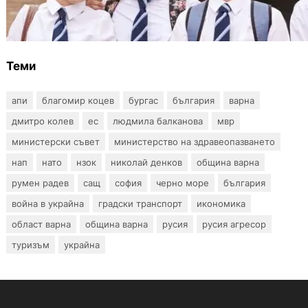
Колко ще струват училищните униформи
във Варна тази година
Теми
апи
благомир коцев
бургас
българия
варна
дмитро колев
ес
людмила балканова
мвр
министерски съвет
министерство на здравеопазването
нап
нато
нзок
николай денков
община варна
румен радев
сащ
софия
черно море
българия
война в украйна
градски транспорт
икономика
област варна
община варна
русия
русия агресор
туризъм
украйна