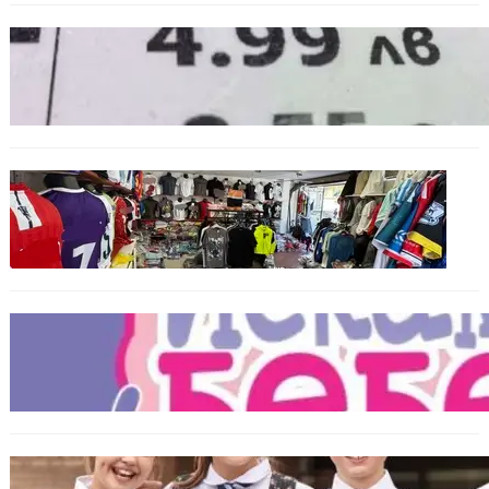
БЪЛГАРИЯ
Левът изчезва от етикетите: Търговците
вече ще показват цените само в евро
БЪЛГАРИЯ
Иззеха фалшиви стоки за близо 650 000
евро при акция във Варна и „Златни
пясъци“
БЪЛГАРИЯ
Инвитро подкрепата под въпрос? „Искам
бебе“ се обяви срещу прехвърлянето на
Центъра към НЗОК
ИКОНОМИКА