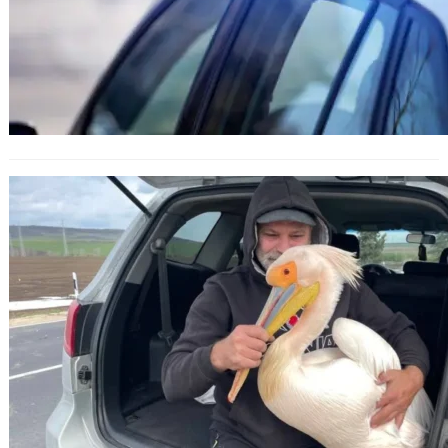
Двама ранени пеликани открити
край Белоградец бяха
транспортирани за лечение във
варненския зоопарк