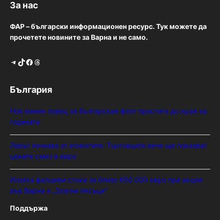
За нас
ФАР – български информационен ресурс. Тук можете да
прочетете новините за Варна и не само.
Telegram
TikTok
Facebook
Threads
България
Нов минен ловец за българския флот пристига до края на
годината
Левът изчезва от етикетите: Търговците вече ще показват
цените само в евро
Иззеха фалшиви стоки за близо 650 000 евро при акция
във Варна и „Златни пясъци“
Поддържа