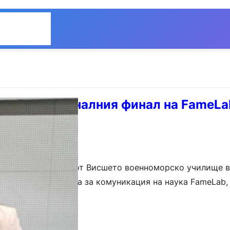
Общество
Мнения
спех в националния финал на FameLa
стие в ЦЕРН
, първокурсничка от Висшето военноморско училище в
 финал на конкурса за комуникация на наука FameLab,
кия фестивал на науката. Тя ще има…