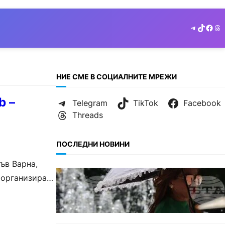
Telegram
TikTok
Face
Th
НИЕ СМЕ В СОЦИАЛНИТЕ МРЕЖИ
b –
Telegram
TikTok
Facebook
Threads
ПОСЛЕДНИ НОВИНИ
ъв Варна,
БЕЗ КАТЕГОРИЯ
 организиран
Жега до 37°: НИМХ обяви
оранжев и жълт код за опасно
време.