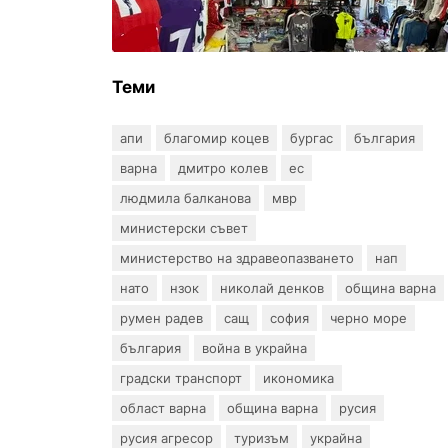
650 000 евро при акция във
Варна и „Златни пясъци“
Теми
апи
благомир коцев
бургас
българия
варна
дмитро колев
ес
людмила балканова
мвр
министерски съвет
министерство на здравеопазването
нап
нато
нзок
николай денков
община варна
румен радев
сащ
софия
черно море
българия
война в украйна
градски транспорт
икономика
област варна
община варна
русия
русия агресор
туризъм
украйна