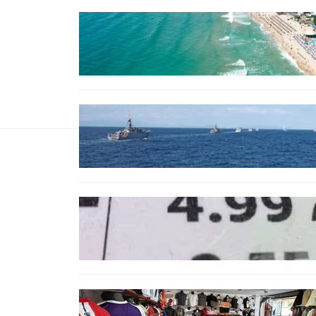
ИКОНОМИКА
Интерактивна карта показва
всички водни бази по
Черноморието
БЪЛГАРИЯ
Нов минен ловец за
българския флот пристига до
края на годината
БЪЛГАРИЯ
Левът изчезва от етикетите:
Търговците вече ще показват
цените само в евро
БЪЛГАРИЯ
Иззеха фалшиви стоки за близо