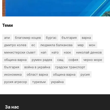
Предплатените карти за градския
транспорт във Варна отново влизат в
употреба
Теми
апи
благомир коцев
бургас
българия
варна
дмитро колев
ес
людмила балканова
мвр
мон
министерски съвет
нап
нато
нзок
николай денков
община варна
румен радев
сащ
софия
черно море
българия
война в украйна
градски транспорт
икономика
област варна
община варна
русия
русия агресор
туризъм
украйна
За нас