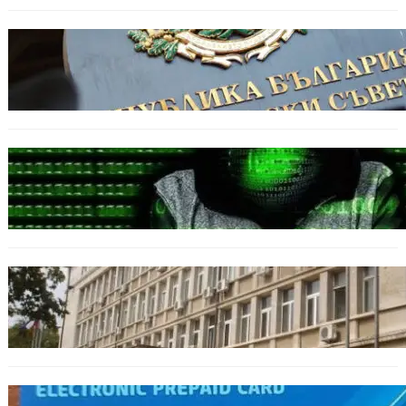
БЪЛГАРИЯ
Кабинетът прие нов статут за професиите в
спортната подготовка
БЪЛГАРИЯ
Разкриха дългогодишен пробив в
държавни информационни системи
ОБЩЕСТВО
Домашният арест на шофьора, обвинен за
смъртта на моторист, остава в сила
ОБЩЕСТВО