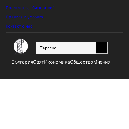
Политика за „бисквитки“
Правила и условия
Контакт с нас
SEARCH
България
Свят
Икономика
Общество
Мнения