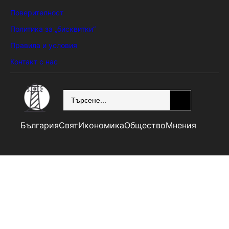
Поверителност
Политика за „бисквитки“
Правила и условия
Контакт с нас
SEARCH
България
Свят
Икономика
Общество
Мнения