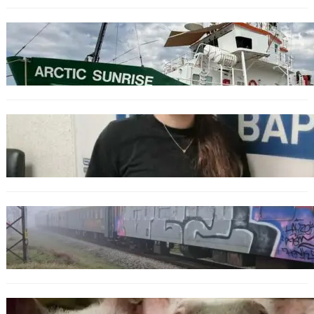
БЪЛГАРИЯ
Корабът на „Грийнпийс“ пристигна във
Варна с кампания за опазване на Черно
море
ОБЩЕСТВО
Варненска ученичка създаде интерактивна
карта за сигнали за проблеми с боклука
ОБЩЕСТВО
Бързият влак София – Варна блъсна и уби
жена край гара Бутово
БЪЛГАРИЯ