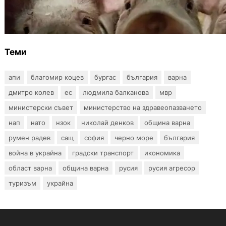
БАБХ регистрира огнище на африканска
чума по свинете в стопанство край Варна
Теми
апи
благомир коцев
бургас
българия
варна
дмитро колев
ес
людмила балканова
мвр
министерски съвет
министерство на здравеопазването
нап
нато
нзок
николай денков
община варна
румен радев
сащ
софия
черно море
българия
война в украйна
градски транспорт
икономика
област варна
община варна
русия
русия агресор
туризъм
украйна