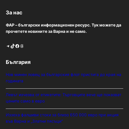
За нас
ФАР – български информационен ресурс. Тук можете да
прочетете новините за Варна и не само.
Telegram
TikTok
Facebook
Threads
България
Нов минен ловец за българския флот пристига до края на
годината
Левът изчезва от етикетите: Търговците вече ще показват
цените само в евро
Иззеха фалшиви стоки за близо 650 000 евро при акция
във Варна и „Златни пясъци“