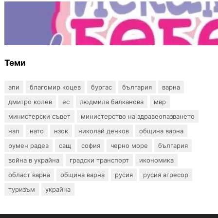
БЪЛГАРИЯ
Инвитро подкрепата под въпрос? „Искам
бебе“ се обяви срещу прехвърлянето на
Центъра към НЗОК
Теми
апи
благомир коцев
бургас
българия
варна
дмитро колев
ес
людмила балканова
мвр
министерски съвет
министерство на здравеопазването
нап
нато
нзок
николай денков
община варна
румен радев
сащ
софия
черно море
българия
война в украйна
градски транспорт
икономика
област варна
община варна
русия
русия агресор
туризъм
украйна