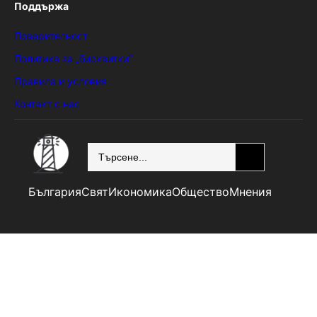
Поддържа
Поверителност
Политика за „бисквитки“
Правила и условия
Контакт с нас
SEARCH
България
Свят
Икономика
Общество
Мнения