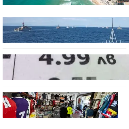
БЪЛГАРИЯ
Нов минен ловец за българския флот
пристига до края на годината
БЪЛГАРИЯ
Левът изчезва от етикетите: Търговците
вече ще показват цените само в евро
БЪЛГАРИЯ
Иззеха фалшиви стоки за близо 650 000
евро при акция във Варна и „Златни
пясъци“