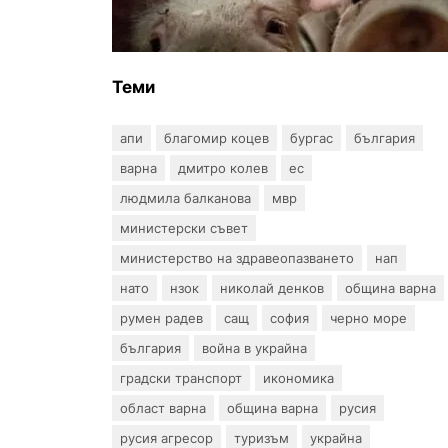
африканска чума по свинете в
стопанство край Варна
Теми
апи
благомир коцев
бургас
българия
варна
дмитро колев
ес
людмила балканова
мвр
министерски съвет
министерство на здравеопазването
нап
нато
нзок
николай денков
община варна
румен радев
сащ
софия
черно море
българия
война в украйна
градски транспорт
икономика
област варна
община варна
русия
русия агресор
туризъм
украйна