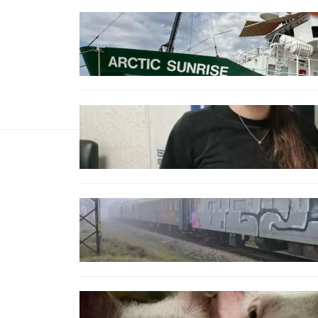
БЪЛГАРИЯ
Корабът на „Грийнпийс“
пристигна във Варна с
кампания за опазване на
Черно море
ОБЩЕСТВО
Варненска ученичка създаде
интерактивна карта за сигнали
за проблеми с боклука
ОБЩЕСТВО
Бързият влак София – Варна
блъсна и уби жена край гара
Бутово
БЪЛГАРИЯ
БАБХ регистрира огнище на