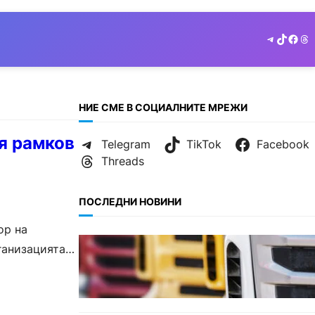
Telegram
TikTok
Face
Th
НИЕ СМЕ В СОЦИАЛНИТЕ МРЕЖИ
я рамков
Telegram
TikTok
Facebook
Threads
ПОСЛЕДНИ НОВИНИ
ор на
БЪЛГАРИЯ
ганизацията
Нови ограничения за
камионите над 12 тона по
ключови пътища през август