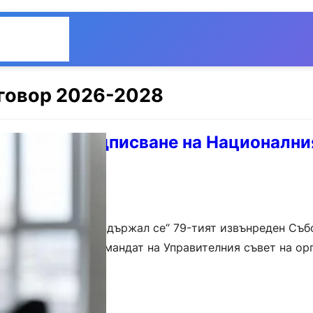
Общество
Мнения
говор 2026-2028
андат за подписване на Национални
-2028.
45 „против“ и 19 „въздържал се“ 79-тият извънреден Съб
 съюз (БЛС) даде мандат на Управителния съвет на ор
оящия Национален рамков…