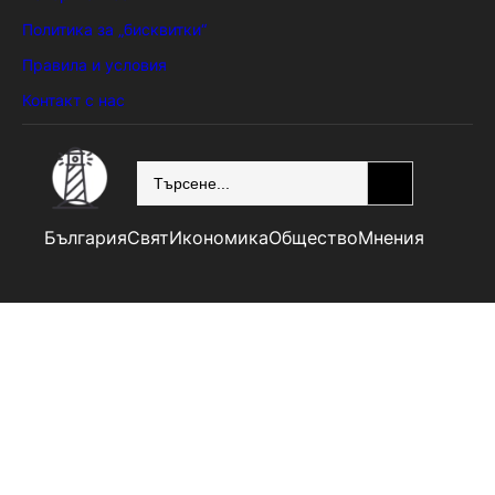
Политика за „бисквитки“
Правила и условия
Контакт с нас
SEARCH
България
Свят
Икономика
Общество
Мнения