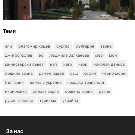
12 съдебни дела оспорват заповедите за
събаряне на сгради в местността „Баба
Алино“
Теми
апи
благомир коцев
бургас
българия
варна
дмитро колев
ес
людмила балканова
мвр
мон
министерски съвет
нап
нато
нзок
николай денков
община варна
румен радев
сащ
софия
черно море
българия
война в украйна
градски транспорт
икономика
област варна
община варна
русия
русия агресор
туризъм
украйна
За нас