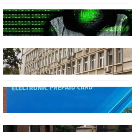
БЪЛГАРИЯ
Разкриха дългогодишен пробив в
държавни информационни системи
ОБЩЕСТВО
Домашният арест на шофьора, обвинен за
смъртта на моторист, остава в сила
ОБЩЕСТВО
Предплатените карти за градския
транспорт във Варна отново влизат в
употреба
БЪЛГАРИЯ