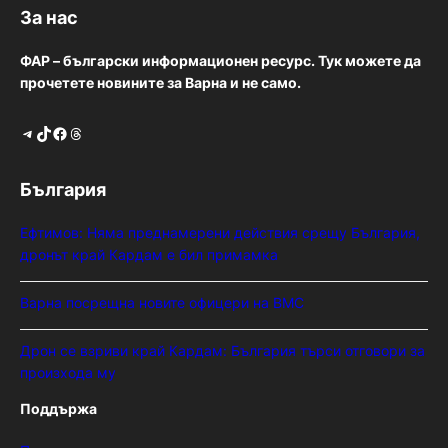
За нас
ФАР – български информационен ресурс. Тук можете да
прочетете новините за Варна и не само.
Telegram
TikTok
Facebook
Threads
България
Ефтимов: Няма преднамерени действия срещу България,
дронът край Кардам е бил примамка
Варна посрещна новите офицери на ВМС
Дрон се взриви край Кардам: България търси отговори за
произхода му
Поддържа