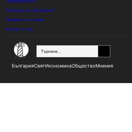
Поверителност
Политика за „бисквитки“
Правила и условия
Контакт с нас
SEARCH
България
Свят
Икономика
Общество
Мнения