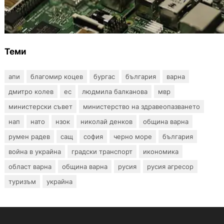
Кои българи се осигуряват на новия таван
от 2300 евро
Теми
апи
благомир коцев
бургас
българия
варна
дмитро колев
ес
людмила балканова
мвр
министерски съвет
министерство на здравеопазването
нап
нато
нзок
николай денков
община варна
румен радев
сащ
софия
черно море
българия
война в украйна
градски транспорт
икономика
област варна
община варна
русия
русия агресор
туризъм
украйна