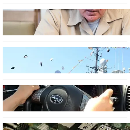
БЪЛГАРИЯ
Ефтимов: Няма преднамерени действия
срещу България, дронът край Кардам е бил
примамка
БЪЛГАРИЯ
Варна посрещна новите офицери на ВМС
ОБЩЕСТВО
Възможни ограничения за Waze в Европа
след решение на Съда на ЕС
ИКОНОМИКА