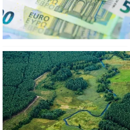
Законът за възстановяване на
природата влезе в сила: ЕС поставя
амбициозни цели за 2030 и 2050
година