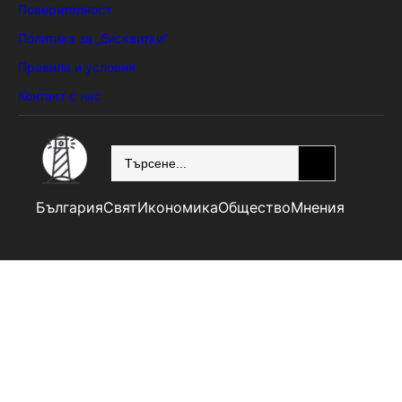
Поверителност
Политика за „бисквитки“
Правила и условия
Контакт с нас
SEARCH
България
Свят
Икономика
Общество
Мнения