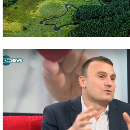
Започва изграждането на
национален план за сърдечно-
съдово здраве с подкрепата на
експерти и стратегии