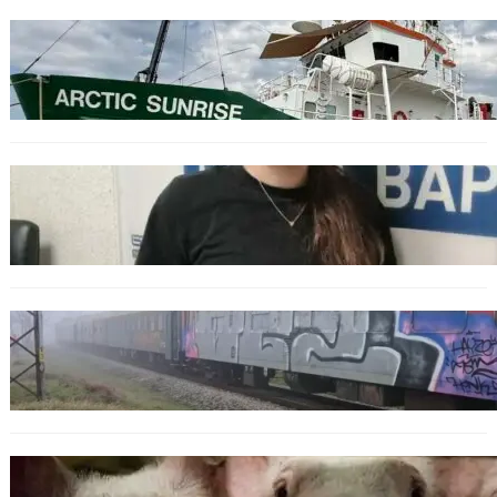
БЪЛГАРИЯ
Корабът на „Грийнпийс“ пристигна във
Варна с кампания за опазване на Черно
море
ОБЩЕСТВО
Варненска ученичка създаде интерактивна
карта за сигнали за проблеми с боклука
ОБЩЕСТВО
Бързият влак София – Варна блъсна и уби
жена край гара Бутово
БЪЛГАРИЯ
БАБХ регистрира огнище на африканска