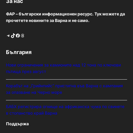
За нас
ФАР – български информационен ресурс. Тук можете да
прочетете новините за Варна и не само.
Telegram
TikTok
Facebook
Threads
България
Нови ограничения за камионите над 12 тона по ключови
пътища през август
Корабът на „Грийнпийс“ пристигна във Варна с кампания
за опазване на Черно море
БАБХ регистрира огнище на африканска чума по свинете
в стопанство край Варна
Поддържа