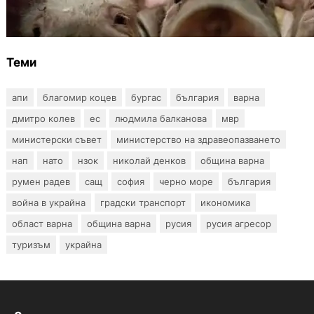
чума по свинете в стопанство край Варна
Теми
апи
благомир коцев
бургас
българия
варна
дмитро колев
ес
людмила балканова
мвр
министерски съвет
министерство на здравеопазването
нап
нато
нзок
николай денков
община варна
румен радев
сащ
софия
черно море
българия
война в украйна
градски транспорт
икономика
област варна
община варна
русия
русия агресор
туризъм
украйна