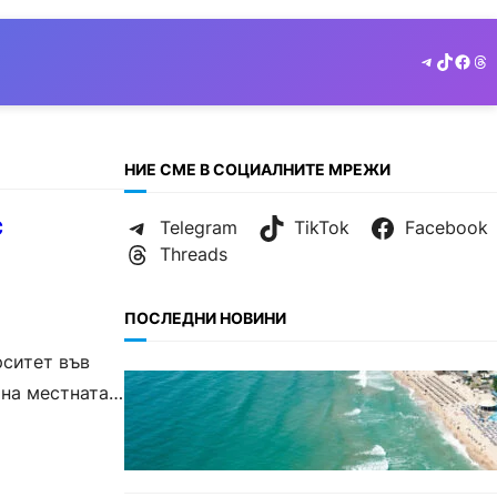
Telegram
TikTok
Face
Th
НИЕ СМЕ В СОЦИАЛНИТЕ МРЕЖИ
с
Telegram
TikTok
Facebook
Threads
ПОСЛЕДНИ НОВИНИ
рситет във
ИКОНОМИКА
 на местната
Интерактивна карта показва
всички водни бази по
Черноморието