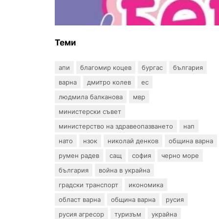
въпрос? „Искам бебе“ се обяви
срещу прехвърлянето на
Центъра към НЗОК
Теми
апи
благомир коцев
бургас
българия
варна
дмитро колев
ес
людмила балканова
мвр
министерски съвет
министерство на здравеопазването
нап
нато
нзок
николай денков
община варна
румен радев
сащ
софия
черно море
българия
война в украйна
градски транспорт
икономика
област варна
община варна
русия
русия агресор
туризъм
украйна