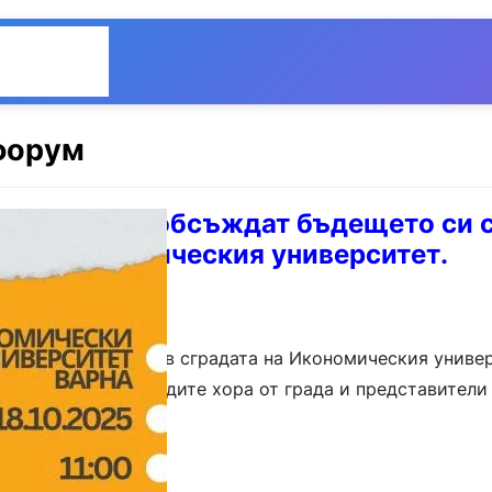
Общество
Мнения
форум
т Варна ще обсъждат бъдещето си 
ст в Икономическия университет.
т 11:00 до 15:00 ч., в сградата на Икономическия униве
е среща между младите хора от града и представители
…