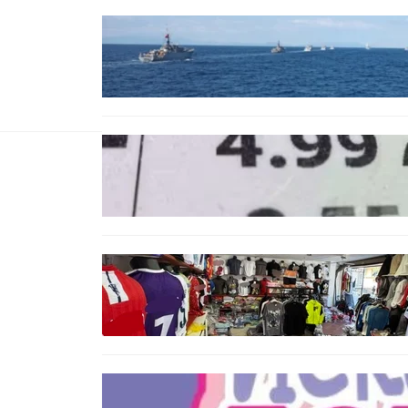
БЪЛГАРИЯ
Нов минен ловец за
българския флот пристига до
края на годината
БЪЛГАРИЯ
Левът изчезва от етикетите:
Търговците вече ще показват
цените само в евро
БЪЛГАРИЯ
Иззеха фалшиви стоки за близо
650 000 евро при акция във
Варна и „Златни пясъци“
БЪЛГАРИЯ
Инвитро подкрепата под