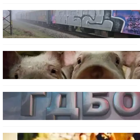
ОБЩЕСТВО
Бързият влак София – Варна блъсна и уби
жена край гара Бутово
БЪЛГАРИЯ
БАБХ регистрира огнище на африканска
чума по свинете в стопанство край Варна
БЪЛГАРИЯ
Наркобарон с мрежа от 14 нелегални
лаборатории е задържан у нас
ОБЩЕСТВО