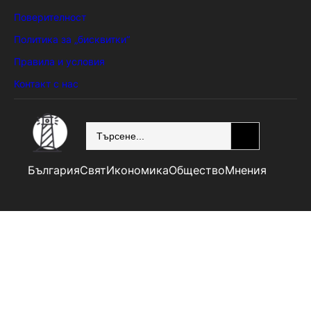
Поверителност
Политика за „бисквитки“
Правила и условия
Контакт с нас
SEARCH
България
Свят
Икономика
Общество
Мнения