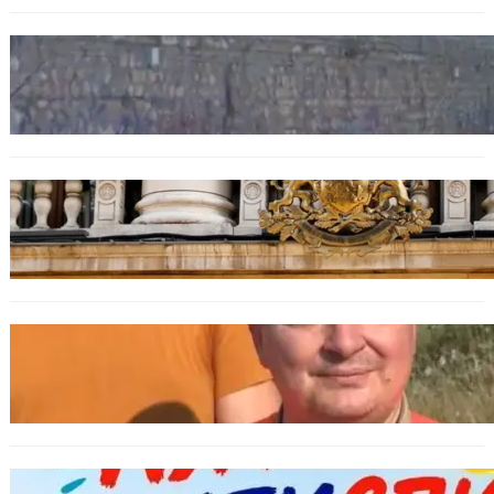
БЪЛГАРИЯ
Ограничават движението по улица
„Вълноломна“ във Варна
БЪЛГАРИЯ
Дрон навлезе в България край границата с
Румъния
БЪЛГАРИЯ
МЗХ: Ловните билети ще могат да се
издават онлайн
БЪЛГАРИЯ