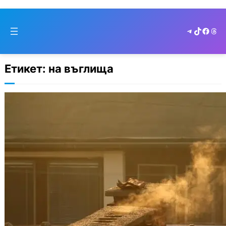
Skip
to
Telegram
TikTok
Faceb
Thr
cont
Етикет:
на въглища
В София ще сменит стари печки на
екологични алтернативи в 10 000
домакинства