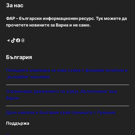
За нас
ФАР – български информационен ресурс. Тук можете да
прочетете новините за Варна и не само.
Telegram
TikTok
Facebook
Threads
България
Полицията алармира за нова схема с фалшиви лечители и
„вълшебни“ мехлеми
Ограничават движението по улица „Вълноломна“ във
Варна
Дрон навлезе в България край границата с Румъния
Поддържа