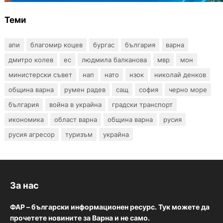
Теми
апи
благомир коцев
бургас
българия
варна
дмитро колев
ес
людмила балканова
мвр
мон
министерски съвет
нап
нато
нзок
николай денков
община варна
румен радев
сащ
софия
черно море
българия
война в украйна
градски транспорт
икономика
област варна
община варна
русия
русия агресор
туризъм
украйна
За нас
ФАР – български информационен ресурс. Тук можете да
прочетете новините за Варна и не само.