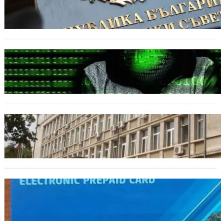
Кабинетът прие нов статут за професиите в
спортната подготовка
БЪЛГАРИЯ
Разкриха дългогодишен пробив в
държавни информационни системи
ОБЩЕСТВО
Домашният арест на шофьора, обвинен за
смъртта на моторист, остава в сила
ОБЩЕСТВО
Предплатените карти за градския
транспорт във Варна отново влизат в
употреба