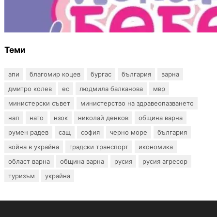
Инвитро подкрепата под въпрос? „Искам
бебе“ се обяви срещу прехвърлянето на
Центъра към НЗОК
Теми
апи
благомир коцев
бургас
българия
варна
дмитро колев
ес
людмила балканова
мвр
министерски съвет
министерство на здравеопазването
нап
нато
нзок
николай денков
община варна
румен радев
сащ
софия
черно море
българия
война в украйна
градски транспорт
икономика
област варна
община варна
русия
русия агресор
туризъм
украйна