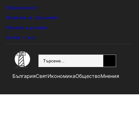
Поверителност
Политика за „бисквитки“
Правила и условия
Контакт с нас
SEARCH
България
Свят
Икономика
Общество
Мнения