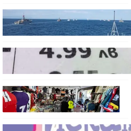
БЪЛГАРИЯ
Нов минен ловец за българския флот
пристига до края на годината
БЪЛГАРИЯ
Левът изчезва от етикетите: Търговците
вече ще показват цените само в евро
БЪЛГАРИЯ
Иззеха фалшиви стоки за близо 650 000
евро при акция във Варна и „Златни
пясъци“
БЪЛГАРИЯ