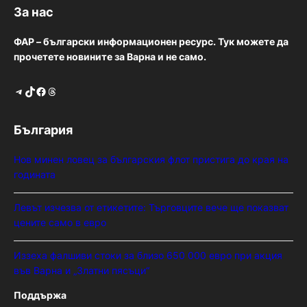
За нас
ФАР – български информационен ресурс. Тук можете да
прочетете новините за Варна и не само.
Telegram
TikTok
Facebook
Threads
България
Нов минен ловец за българския флот пристига до края на
годината
Левът изчезва от етикетите: Търговците вече ще показват
цените само в евро
Иззеха фалшиви стоки за близо 650 000 евро при акция
във Варна и „Златни пясъци“
Поддържа