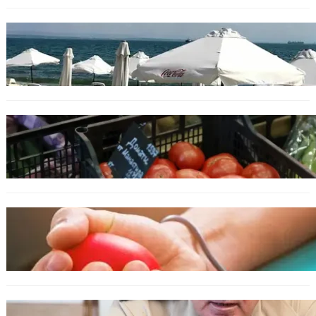
БЪЛГАРИЯ
Хотелиер: Цените по Черноморието са се
увеличили с до 30%, туристите са по-малко
ИКОНОМИКА
Пазарът се раздвижи: зеленчуци и основни
храни сменят цените си
ОБЩЕСТВО
Варна има спешна нужда от кръводарители
с кръвна група 0+
БЪЛГАРИЯ