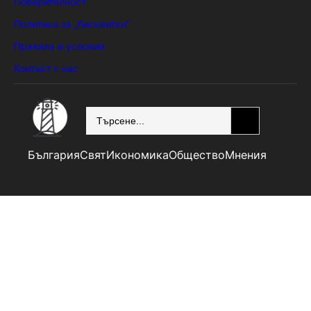
Поверителност
Политика за „бисквитки“
Правила и условия
Контакт с нас
SEARCH
България
Свят
Икономика
Общество
Мнения