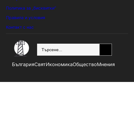
Политика за „бисквитки“
Правила и условия
Контакт с нас
SEARCH
България
Свят
Икономика
Общество
Мнения