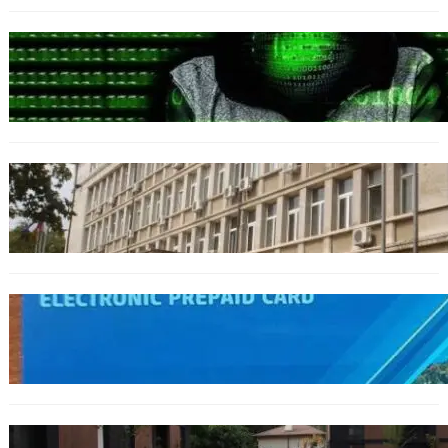
БЪЛГАРИЯ
Разкриха дългогодишен пробив в
държавни информационни системи
ОБЩЕСТВО
Домашният арест на шофьора, обвинен за
смъртта на моторист, остава в сила
ОБЩЕСТВО
Предплатените карти за градския
транспорт във Варна отново влизат в
употреба
БЪЛГАРИЯ