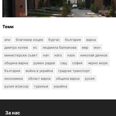
12 съдебни дела оспорват заповедите за
събаряне на сгради в местността „Баба
Алино“
Теми
апи
благомир коцев
бургас
българия
варна
дмитро колев
ес
людмила балканова
мвр
мон
министерски съвет
нап
нато
нзок
николай денков
община варна
румен радев
сащ
софия
черно море
българия
война в украйна
градски транспорт
икономика
област варна
община варна
русия
русия агресор
туризъм
украйна
За нас